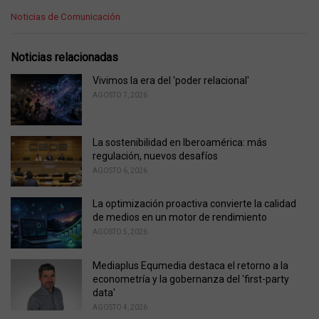
C
Noticias de Comunicación
a
t
e
Noticias relacionadas
g
o
Vivimos la era del 'poder relacional'
r
AGOSTO 7, 2026
i
e
s
La sostenibilidad en Iberoamérica: más
:
regulación, nuevos desafíos
AGOSTO 6, 2026
La optimización proactiva convierte la calidad
de medios en un motor de rendimiento
AGOSTO 5, 2026
Mediaplus Equmedia destaca el retorno a la
econometría y la gobernanza del 'first-party
data'
AGOSTO 4, 2026