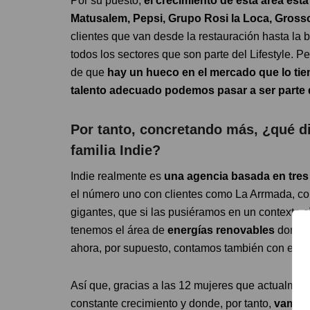
Por su puesto,
el crecimiento de esta área est
Matusalem, Pepsi, Grupo Rosi la Loca, Gros
clientes que van desde la restauración hasta la 
todos los sectores que son parte del Lifestyle.
de que
hay un hueco en el mercado que lo tie
talento adecuado podemos pasar a ser parte
Por tanto, concretando más, ¿qué di
familia Indie?
Indie realmente es
una agencia basada en tres 
el número uno con clientes como La Arrmada, c
gigantes, que si las pusiéramos en un contexto c
tenemos el área de
energías renovables
donde 
ahora, por supuesto, contamos también con el á
Así que, gracias a las 12 mujeres que actualmen
constante crecimiento y donde, por tanto,
vamos 