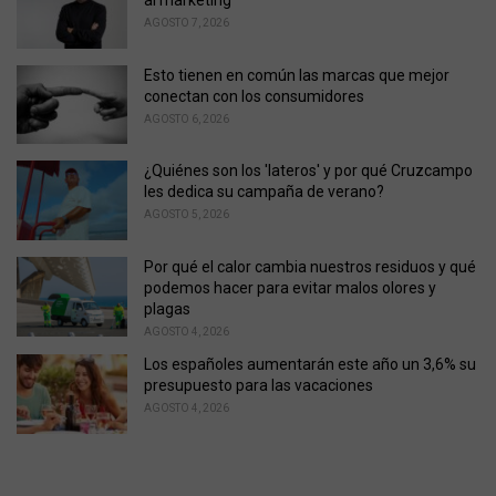
al marketing
i
AGOSTO 7, 2026
e
s
Esto tienen en común las marcas que mejor
:
conectan con los consumidores
AGOSTO 6, 2026
¿Quiénes son los 'lateros' y por qué Cruzcampo
les dedica su campaña de verano?
AGOSTO 5, 2026
Por qué el calor cambia nuestros residuos y qué
podemos hacer para evitar malos olores y
plagas
AGOSTO 4, 2026
Los españoles aumentarán este año un 3,6% su
presupuesto para las vacaciones
AGOSTO 4, 2026