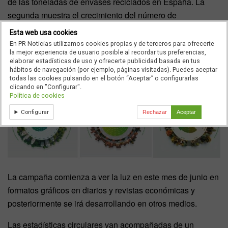
de las toneladas de envases reciclados en España. La
segunda muestra el crecimiento del número de
contenedores amarillos. Y la tercera muestra el número de
Esta web usa cookies
medidas de ecodiseño implementadas en España por las
En PR Noticias utilizamos cookies propias y de terceros para ofrecerte
la mejor experiencia de usuario posible al recordar tus preferencias,
empresas que forman parte de Ecoembes a lo largo de
elaborar estadísticas de uso y ofrecerte publicidad basada en tus
estos 25 años.
hábitos de navegación (por ejemplo, páginas visitadas). Puedes aceptar
todas las cookies pulsando en el botón “Aceptar” o configurarlas
clicando en "Configurar".
Política de cookies
Configurar
Rechazar
Aceptar
La campaña comienza a ver la luz en este mes de junio en
formatos gráficos en diarios y revistas económicas y
posteriormente se irá desarrollando en otros medios.
Las estadísticas circulares van acompañadas de un