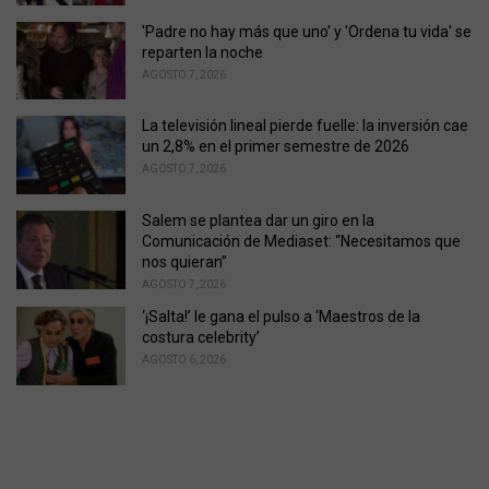
s
'Padre no hay más que uno' y 'Ordena tu vida' se
:
reparten la noche
AGOSTO 7, 2026
La televisión lineal pierde fuelle: la inversión cae
un 2,8% en el primer semestre de 2026
AGOSTO 7, 2026
Salem se plantea dar un giro en la
Comunicación de Mediaset: “Necesitamos que
nos quieran”
AGOSTO 7, 2026
‘¡Salta!’ le gana el pulso a ‘Maestros de la
costura celebrity’
AGOSTO 6, 2026