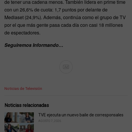
de tener una cadena menos. También lidera en prime time
con un 26,6% de cuota: 1,7 puntos por delante de
Mediaset (24,9%). Además, continúa como el grupo de TV
por el que más gente pasa cada día con casi 18 millones
de espectadores.
Seguiremos Informando…
Ad
C
Noticias de Televisión
a
t
e
Noticias relacionadas
g
o
TVE ejecuta un nuevo baile de corresponsales
r
AGOSTO 7, 2026
i
e