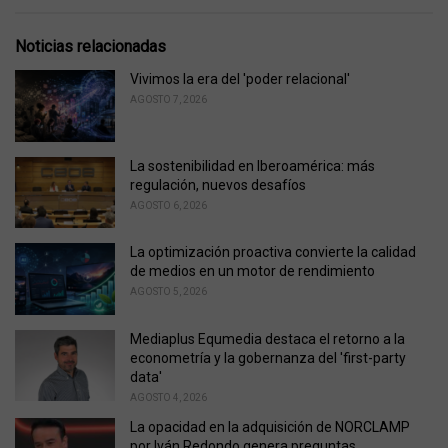
a
t
e
Noticias relacionadas
g
o
Vivimos la era del 'poder relacional'
r
AGOSTO 7, 2026
i
e
s
La sostenibilidad en Iberoamérica: más
:
regulación, nuevos desafíos
AGOSTO 6, 2026
La optimización proactiva convierte la calidad
de medios en un motor de rendimiento
AGOSTO 5, 2026
Mediaplus Equmedia destaca el retorno a la
econometría y la gobernanza del 'first-party
data'
AGOSTO 4, 2026
La opacidad en la adquisición de NORCLAMP
por Iván Redondo genera preguntas