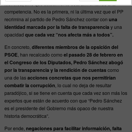
Moncloa, sino que actualmente está alimentando a la
competencia.
No es la primera, ni la última vez que el PP
recrimina al partido de Pedro Sánchez contar con
una
identidad marcada por la falta de transparencia
y una
opacidad
que cada vez “nos afecta más a todos”.
En concreto,
diferentes miembros de la opsición del
PSOE
, han recalcado como
el pasado 28 de febrero en
el Congreso de los Diputados, Pedro Sánchez abogó
por la transparencia y la rendición de cuentas
como
una de las
acciones concretas que nos permitirían
combatir la corrupción
, lo cual no deja de resultar
paradójico, si se tiene en cuenta que cada vez son más los
expertos que están de acuerdo con que “Pedro Sánchez
es el presidente del Gobierno más opaco de nuestra
historia democrática”.
Por ende,
negaciones para facilitar informaición, falta