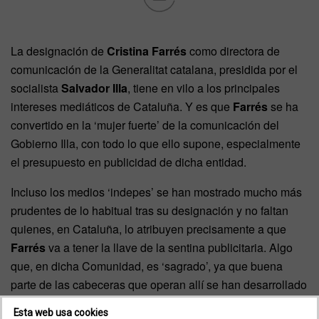
La designación de
Cristina Farrés
como directora de
comunicación de la Generalitat catalana, presidida por el
socialista
Salvador Illa
, tiene en vilo a los principales
intereses mediáticos de Cataluña. Y es que
Farrés
se ha
convertido en la ‘mujer fuerte’ de la comunicación del
Gobierno Illa, con todo lo que ello supone, especialmente
el presupuesto en publicidad de dicha entidad.
Incluso los medios ‘indepes’ se han mostrado mucho más
prudentes de lo habitual tras su designación y no faltan
quienes, en Cataluña, lo atribuyen precisamente a que
Farrés
va a tener la llave de la sentina publicitaria. Algo
que, en dicha Comunidad, es ‘sagrado’, ya que buena
parte de las cabeceras que operan allí se han desarrollado
gracias a las subvenciones y al apoyo de la Generalitat y
Esta web usa cookies