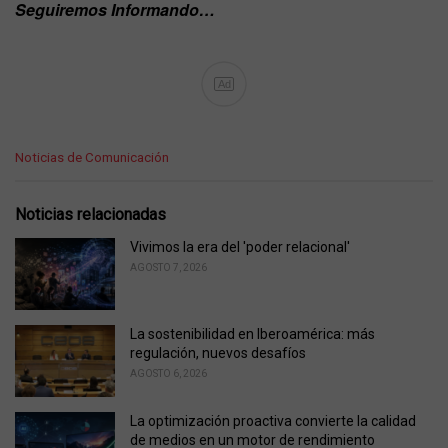
Seguiremos Informando…
Ad
C
Noticias de Comunicación
a
t
e
Noticias relacionadas
g
o
Vivimos la era del 'poder relacional'
r
AGOSTO 7, 2026
i
e
s
La sostenibilidad en Iberoamérica: más
:
regulación, nuevos desafíos
AGOSTO 6, 2026
La optimización proactiva convierte la calidad
de medios en un motor de rendimiento