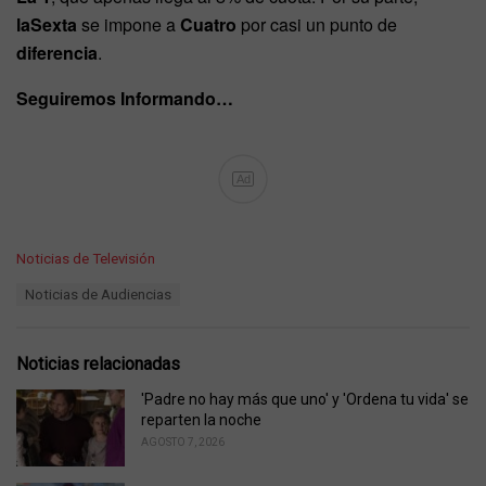
laSexta
se impone a
Cuatro
por casi un punto de
diferencia
.
Seguiremos Informando…
Ad
C
Noticias de Televisión
a
T
Noticias de Audiencias
t
a
e
g
g
s
o
Noticias relacionadas
:
r
i
'Padre no hay más que uno' y 'Ordena tu vida' se
e
reparten la noche
s
AGOSTO 7, 2026
: