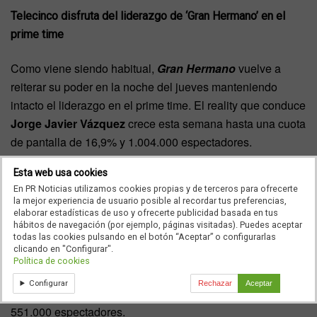
Telecinco disfruta del liderazgo de ‘Gran Hermano’ en el
prime time
Como viene siendo habitual,
Gran Hermano
vuelve a
reiterar su poder en la noche del jueves manteniendo
intacto el liderazgo en el prime time. El reality que conduce
Jorge Javier Vázquez
crece esta semana hasta una cuota
de pantalla de 16,9% y 1.004.000 espectadores.
En contraposición
59 segundos
firma si peor dato desde
Esta web usa cookies
que comenzó su nueva andanza en La 1. El programa de
En PR Noticias utilizamos cookies propias y de terceros para ofrecerte
la mejor experiencia de usuario posible al recordar tus preferencias,
Gemma Nierga repite share, con un 5%, pero se desploma
elaborar estadísticas de uso y ofrecerte publicidad basada en tus
hasta los 394.000 espectadores.
hábitos de navegación (por ejemplo, páginas visitadas). Puedes aceptar
todas las cookies pulsando en el botón “Aceptar” o configurarlas
clicando en "Configurar".
Antena 3 se coloca la medalla de plata en la franja con
Política de cookies
unos resultados más que discretos con la película
Sobre
Configurar
Rechazar
Aceptar
ruedas.
Con ella se conforma con una cuota de 8,6% y
551.000 espectadores.