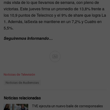
más vista de lo que llevamos de semana, con pleno de
victorias. Este jueves firma un promedio de 13,8% frente a
los 10,9 puntos de Telecinco y el 9% de share que logra La
1. Además, laSexta se mantiene en un 7,2% y Cuatro en
5,5%.
Seguiremos Informando…
Ad
C
Noticias de Televisión
a
T
Noticias de Audiencias
t
a
e
g
g
s
o
Noticias relacionadas
:
r
i
TVE ejecuta un nuevo baile de corresponsales
e