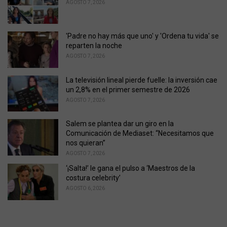
AGOSTO 7, 2026
s
:
'Padre no hay más que uno' y 'Ordena tu vida' se
reparten la noche
AGOSTO 7, 2026
La televisión lineal pierde fuelle: la inversión cae
un 2,8% en el primer semestre de 2026
AGOSTO 7, 2026
Salem se plantea dar un giro en la
Comunicación de Mediaset: “Necesitamos que
nos quieran”
AGOSTO 7, 2026
‘¡Salta!’ le gana el pulso a ‘Maestros de la
costura celebrity’
AGOSTO 6, 2026