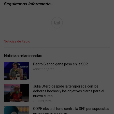
Seguiremos Informando…
Ad
C
Noticias de Radio
a
t
e
Noticias relacionadas
g
o
Pedro Blanco gana peso en la SER
r
AGOSTO 10, 2026
i
e
s
Julia Otero despide la temporada con los
:
deberes hechos y los objetivos claros para el
nuevo curso
JULIO 24, 2026
COPE eleva el tono contra la SER por supuestas
emisiones irregulares