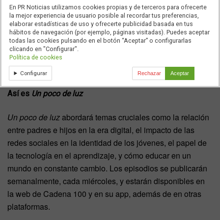
En PR Noticias utilizamos cookies propias y de terceros para ofrecerte
Sobre la llamada “generación click”.
la mejor experiencia de usuario posible al recordar tus preferencias,
elaborar estadísticas de uso y ofrecerte publicidad basada en tus
Para ello, Javi Nieves contará con la participación de
hábitos de navegación (por ejemplo, páginas visitadas). Puedes aceptar
todas las cookies pulsando en el botón “Aceptar” o configurarlas
invitados de diferentes perfiles, incluyendo educadores,
clicando en "Configurar".
psicólogos, expertos en tecnología y especialistas en
Política de cookies
comportamiento juvenil.
Configurar
Rechazar
Aceptar
Así es
Un poco de luz
Un poco de luz
abordará temas cruciales como la relación
entre padres e hijos en la era digital, el impacto de las
redes sociales en la identidad de los jóvenes, el papel de
la tecnología en el aprendizaje, y cómo educar en un
mundo en constante cambio. Los episodios se publicarán
semanalmente, cada miércoles, y estarán disponibles en
la web de Cadena 100 y en su app, además de en otras
plataformas.