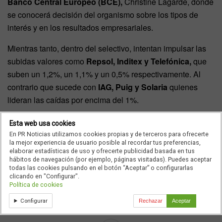
Banco Central Europeo (BCE),
Christine Lagarde, donde
se conocerá decisión del organismo sobre los tipos de
interés y en los resultados empresariales.
Mientras tanto, dentro del selectivo, intentan impulsar las
subidas valores como
Repsol, Inditex y Telefónica,
que
suben un 1,2%, un 1,1% y un 0,5% respectivamente. Al
contrario que sucede con
IAG, Puig y Solaria
quienes
lideran las caídas por encima del 1%.
Por último, en el mercado de materias primas, la negativa
Esta web usa cookies
de Israel a atacar objetivos petrolíferos o nucleares de Irán
En PR Noticias utilizamos cookies propias y de terceros para ofrecerte
la mejor experiencia de usuario posible al recordar tus preferencias,
enfría la escalada y reduce las presiones inflacionistas
elaborar estadísticas de uso y ofrecerte publicidad basada en tus
procedentes del
petróleo
. El
barril de Brent,
desplomado
hábitos de navegación (por ejemplo, páginas visitadas). Puedes aceptar
todas las cookies pulsando en el botón “Aceptar” o configurarlas
ayer un 4%, repite hoy en niveles de
74 dólares.
clicando en "Configurar".
Política de cookies
Seguiremos infomando…
Configurar
Rechazar
Aceptar