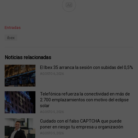
Ad
C
Entradas
a
T
ibex
t
a
e
g
g
s
o
Noticias relacionadas
:
r
i
El Ibex 35 arranca la sesión con subidas del 0,5%
e
AGOSTO 6, 2026
s
:
Telefónica refuerza la conectividad en más de
2.700 emplazamientos con motivo del eclipse
solar
AGOSTO 5, 2026
Cuidado con el falso CAPTCHA que puede
poner en riesgo tu empresa u organización
AGOSTO 5, 2026