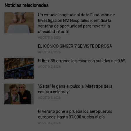
e
Noticias relacionadas
g
o
Un estudio longitudinal de la Fundación de
r
Investigación HM Hospitales identifica la
i
ventana de oportunidad para revertir la
e
obesidad infantil
s
AGOSTO 6, 2026
:
EL ICÓNICO GINGER 7 SE VISTE DE ROSA
AGOSTO 6, 2026
El Ibex 35 arranca la sesión con subidas del 0,5%
AGOSTO 6, 2026
‘¡Salta!’ le gana el pulso a ‘Maestros de la
costura celebrity’
AGOSTO 6, 2026
El verano pone a prueba los aeropuertos
europeos: hasta 37.000 vuelos al día
AGOSTO 6, 2026