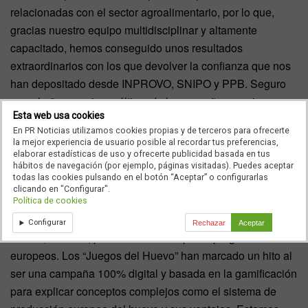
relacionadas con el sector agroalimentario, por lo que,
gracias nuestro equipo multidisciplinar y altamente
capacitado, hemos conseguido unos resultados
extraordinarios con los que devolver la confianza que nos
han depositado desde INPROVO, SNIPO y PPB. Seguro
que el año que viene, último de la campaña, seguimos
Esta web usa cookies
alcanzando nuevos hitos”.
En PR Noticias utilizamos cookies propias y de terceros para ofrecerte
la mejor experiencia de usuario posible al recordar tus preferencias,
Por su parte,
Mercedes Honrubia
, cofundadora y directora
elaborar estadísticas de uso y ofrecerte publicidad basada en tus
de Servicios en Copiloto, califica la campaña como “todo
hábitos de navegación (por ejemplo, páginas visitadas). Puedes aceptar
todas las cookies pulsando en el botón “Aceptar” o configurarlas
un éxito, porque hemos conseguido de una forma
clicando en "Configurar".
innovadora y divertida llegar al público objetivo:
Política de cookies
Generación Z, jóvenes sin hijos y familias con hijos,
Configurar
Rechazar
Aceptar
siendo, además, pioneros en este tipo de programas
europeos. Los “Juegos del Huevo” han marcado un hito al
ser una campaña 100% digital y basada en la gamificación
para explicar conceptos complejos como el sistema de