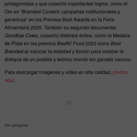
protagonistas y que cosechó importantes logros, como el
Oro en “Branded Content: campañas institucionales y
genéricas” en los Premios Best Awards en la Feria
Alimentaria 2020. También su segundo documental,
Goodbye Cows
, cosechó distintos éxitos, como la Medalla
de Plata en los premios
BestN! Food
2023 como
Best
Branded
al mezclar la realidad y ficción para mostrar la
distopía de un posible y teórico mundo sin ganado vacuno
.
Para descargar imágenes y vídeo en alta calidad,
pincha
aquí
.
Ad
C
Sin categoría
a
t