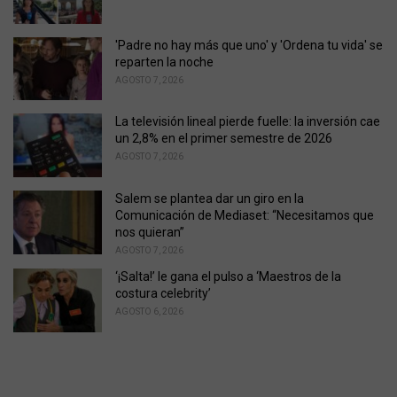
e
s
'Padre no hay más que uno' y 'Ordena tu vida' se
:
reparten la noche
AGOSTO 7, 2026
La televisión lineal pierde fuelle: la inversión cae
un 2,8% en el primer semestre de 2026
AGOSTO 7, 2026
Salem se plantea dar un giro en la
Comunicación de Mediaset: “Necesitamos que
nos quieran”
AGOSTO 7, 2026
‘¡Salta!’ le gana el pulso a ‘Maestros de la
costura celebrity’
AGOSTO 6, 2026