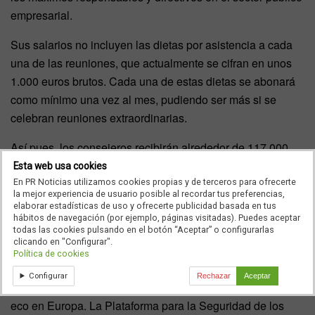
empresarial.
Sus salarios no incluyen las dietas por asistencia a cada
una de las reuniones, que actualmente se cifran en unos
1.000 euros brutos. Cada una de estas dietas se abonará
como mínimo una vez al mes, pudiendo ser más si se
celebran reuniones extraordinarias.
Así pues, los consejeros recibirán alrededor de 117.000
euros anuales, lo que supone un coste de 1,75 millones de
Esta web usa cookies
euros de fondos públicos que irán a parar directamente al
En PR Noticias utilizamos cookies propias y de terceros para ofrecerte
la mejor experiencia de usuario posible al recordar tus preferencias,
bolsillo de la cúpula directiva de RTVE que, salvo
elaborar estadísticas de uso y ofrecerte publicidad basada en tus
hábitos de navegación (por ejemplo, páginas visitadas). Puedes aceptar
sorpresa, presidirá
José Pablo López
.
todas las cookies pulsando en el botón “Aceptar” o configurarlas
clicando en "Configurar".
Europa advierte al Gobierno
Política de cookies
Configurar
Rechazar
Aceptar
El asalto a RTVE perpetrado desde Moncloa ha tenido su
eco en Europa. La Plataforma para la Seguridad de los