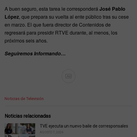
A buen seguro, esta tarea le corresponderá
José Pablo
López
, que prepara su vuelta al ente público tras su cese
en marzo. El que fuera director de Contenidos de
regresará para presidir RTVE durante, al menos, los
próximos seis años.
Seguiremos Informando…
Ad
C
Noticias de Televisión
a
t
e
Noticias relacionadas
g
o
TVE ejecuta un nuevo baile de corresponsales
r
AGOSTO 7, 2026
i