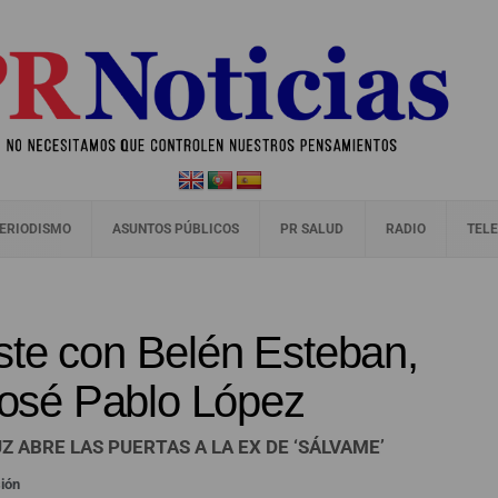
ERIODISMO
ASUNTOS PÚBLICOS
PR SALUD
RADIO
TELE
ste con Belén Esteban,
 José Pablo López
Z ABRE LAS PUERTAS A LA EX DE ‘SÁLVAME’
sión