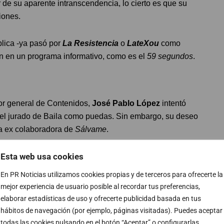
r de su aparente intranscendencia, lo cierto es que su
iones.
blica -ya pasó por
La Resistencia
o
LateXou
como
ión en un programa informativo, como es el
59 segundos
.
or general de Contenidos,
José Pablo López
intentó
del jurado de Baila como puedas. Sin embargo, su deseo
 la ex colaboradora de
Sálvame
.
Esta web usa cookies
na de
RTVE
, se opuso frontalmente a la llegada de
Belén
entre
José Pablo López
y la máxima responsable del
En PR Noticias utilizamos cookies propias y de terceros para ofrecerte la
emistad que tuvo su último episodio en la salida de
mejor experiencia de usuario posible al recordar tus preferencias,
elaborar estadísticas de uso y ofrecerte publicidad basada en tus
hábitos de navegación (por ejemplo, páginas visitadas). Puedes aceptar
 tomarse la revancha. Es de sobra conocido que al
todas las cookies pulsando en el botón “Aceptar” o configurarlas