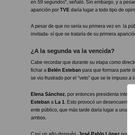
en
59 segundos
“, señaló. Sin embargo, y a pesa
aparición por
TVE
daría lugar a todo tipo de opin
A pesar de que no sería su primera vez en la pú
invitada- sí que se trataría de su primera aparic
¿A la segunda va la vencida?
Cabe recordar que durante su etapa como direct
fichar a
Belén Esteban
para que formara parte 
se vio frustrado por el “veto” que se le impuso a
Elena Sánchez
, por entonces presidenta interi
Esteban
a
La 1
. Esto provocó un desencuentro 
ente público, que más tarde daría lugar a una en
ambos.
Casi un año después,
José Pablo López
podría