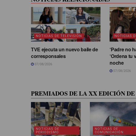
NOTICIAS DE TELEVISIÓN
NOTICIAS D
TVE ejecuta un nuevo baile de
‘Padre no h
corresponsales
‘Ordena tu v
noche
07/08/2026
07/08/2026
PREMIADOS DE LA XX EDICIÓN DE 
NOTICIAS DE
NOTICIAS DE
PERIODISMO
COMUNICACIÓN