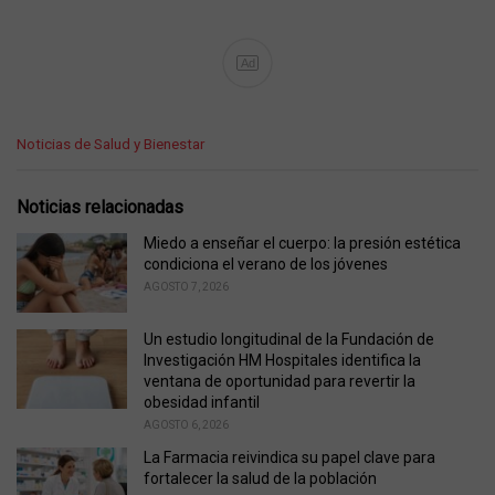
Ad
C
Noticias de Salud y Bienestar
a
t
e
Noticias relacionadas
g
o
Miedo a enseñar el cuerpo: la presión estética
r
condiciona el verano de los jóvenes
i
AGOSTO 7, 2026
e
s
Un estudio longitudinal de la Fundación de
:
Investigación HM Hospitales identifica la
ventana de oportunidad para revertir la
obesidad infantil
AGOSTO 6, 2026
La Farmacia reivindica su papel clave para
fortalecer la salud de la población