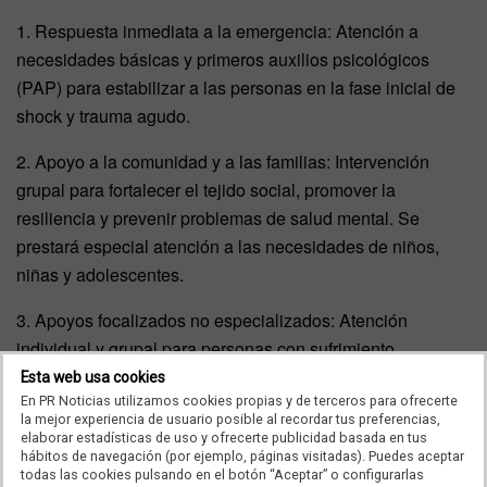
1. Respuesta inmediata a la emergencia: Atención a
necesidades básicas y primeros auxilios psicológicos
(PAP) para estabilizar a las personas en la fase inicial de
shock y trauma agudo.
2. Apoyo a la comunidad y a las familias: Intervención
grupal para fortalecer el tejido social, promover la
resiliencia y prevenir problemas de salud mental. Se
prestará especial atención a las necesidades de niños,
niñas y adolescentes.
3. Apoyos focalizados no especializados: Atención
individual y grupal para personas con sufrimiento
moderado y grupos vulnerables que requieran apoyo
Esta web usa cookies
terapéutico.
En PR Noticias utilizamos cookies propias y de terceros para ofrecerte
la mejor experiencia de usuario posible al recordar tus preferencias,
elaborar estadísticas de uso y ofrecerte publicidad basada en tus
4. Servicios especializados: Coordinación con las redes
hábitos de navegación (por ejemplo, páginas visitadas). Puedes aceptar
de atención especializada a la salud mental para personas
todas las cookies pulsando en el botón “Aceptar” o configurarlas