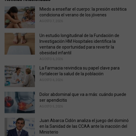
g
o
Miedo a enseñar el cuerpo: la presión estética
r
condiciona el verano de los jóvenes
i
AGOSTO 7, 2026
e
s
Un estudio longitudinal de la Fundación de
:
Investigación HM Hospitales identifica la
ventana de oportunidad para revertir la
obesidad infantil
AGOSTO 6, 2026
La Farmacia reivindica su papel clave para
fortalecer la salud de la población
AGOSTO 6, 2026
Dolor abdominal que va a más: cuándo puede
ser apendicitis
AGOSTO 5, 2026
Juan Abarca Cidón analiza el juego del dominó
en la Sanidad de las CCAA ante la inacción del
Ministerio