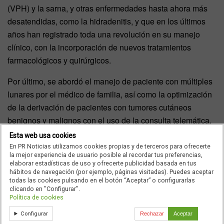
(VPH) y la sarna, y otras enfermedades hasta ahora más
desatendidas, como la hidradenitis, y que en los últimos
años han registrado toda una revolución en su manejo
clínico, con la incorporación de nuevos tratamientos
farmacológicos y quirúrgicos.
Por último, se abordó el manejo de paciente con múltiples
lunares por el médico de familia, así como la optimización
de la derivación de pacientes con tumores cutáneos
benignos y malignos con el uso de la consulta telemática,
o e-consulta, que permite realizar y agilizar consultas
Esta web usa cookies
sobre una actuación clínica entre los dos niveles
En PR Noticias utilizamos cookies propias y de terceros para ofrecerte
la mejor experiencia de usuario posible al recordar tus preferencias,
asistenciales, e integra la comunicación entre
elaborar estadísticas de uso y ofrecerte publicidad basada en tus
profesionales de ambos ámbitos en la historia clínica del
hábitos de navegación (por ejemplo, páginas visitadas). Puedes aceptar
todas las cookies pulsando en el botón “Aceptar” o configurarlas
paciente, favoreciendo así el trabajo multidisciplinar y la
clicando en "Configurar".
continuidad de los cuidados.
Política de cookies
Configurar
Rechazar
Aceptar
Entre las intervenciones que acogió el curso cabe