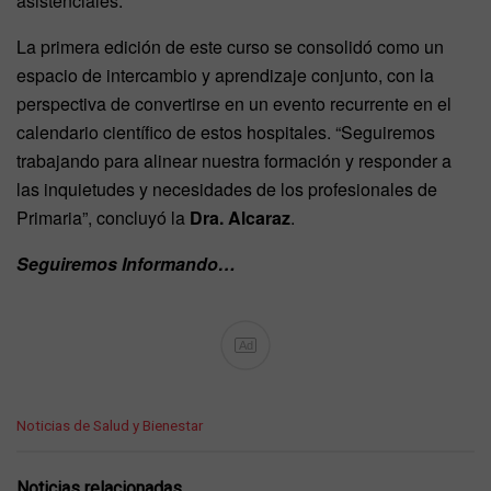
asistenciales.
La primera edición de este curso se consolidó como un
espacio de intercambio y aprendizaje conjunto, con la
perspectiva de convertirse en un evento recurrente en el
calendario científico de estos hospitales. “Seguiremos
trabajando para alinear nuestra formación y responder a
las inquietudes y necesidades de los profesionales de
Primaria”, concluyó la
Dra. Alcaraz
.
Seguiremos Informando…
Ad
C
Noticias de Salud y Bienestar
a
t
e
Noticias relacionadas