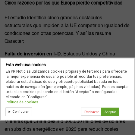
Cinco razones por las que Europa pierde competitividad
El estudio identifica cinco grandes obstáculos
estructurales que impiden a la UE competir en igualdad de
condiciones con otras potencias. Y así las resume
Qaracter:
Falta de inversión en I+D
: Estados Unidos y China
superan ampliamente a la UE en innovación. En 2023, las
Esta web usa cookies
siete grandes tecnológicas estadounidenses invirtieron
En PR Noticias utilizamos cookies propias y de terceros para ofrecerte
200.000 millones de dólares en I+D, equivalente al 50% de
la mejor experiencia de usuario posible al recordar tus preferencias,
elaborar estadísticas de uso y ofrecerte publicidad basada en tus
toda la inversión en I+D pública y privada de la UE.
hábitos de navegación (por ejemplo, páginas visitadas). Puedes aceptar
todas las cookies pulsando en el botón “Aceptar” o configurarlas
Dependencia energética no sostenible
: La UE sigue
clicando en "Configurar".
Política de cookies
dependiendo de importaciones energéticas, lo que
Configurar
encarece su producción y afecta su competitividad.
Rechazar
Aceptar
Mientras que China destinó 300.000 millones de dólares
en subsidios energéticos en 2023 para reducir costes