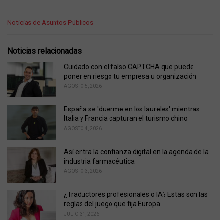
C
Noticias de Asuntos Públicos
a
t
e
Noticias relacionadas
g
o
Cuidado con el falso CAPTCHA que puede
r
poner en riesgo tu empresa u organización
i
AGOSTO 5, 2026
e
s
España se 'duerme en los laureles' mientras
:
Italia y Francia capturan el turismo chino
AGOSTO 4, 2026
Así entra la confianza digital en la agenda de la
industria farmacéutica
AGOSTO 3, 2026
¿Traductores profesionales o IA? Estas son las
reglas del juego que fija Europa
JULIO 31, 2026