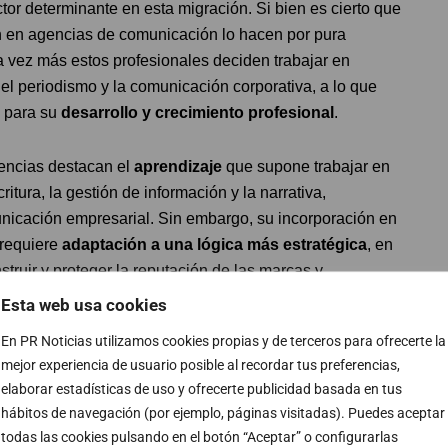
ctor determinante en esta migración. Si bien es cierto que
n en agencias de comunicación lo hacen por pura
a vez más estos profesionales deciden trabajar en
 el periodismo y la comunicación corporativa, a lo que
a para su
desarrollo y crecimiento profesional
.
gencias destacan el
aprendizaje
que supone trabajar en
itura, la gestión de información y la narrativa,
nicación empresarial. Sin embargo, su incorporación en
 requiere
adaptación a una lógica más estratégica
, en
nstruir y proteger la reputación de las marcas y
 dinámicas de los medios sigue siendo una ventaja
Esta web usa cookies
s eficaces y generar impacto en la opinión pública.
En PR Noticias utilizamos cookies propias y de terceros para ofrecerte la
mejor experiencia de usuario posible al recordar tus preferencias,
pasa a trabajar para una marca?
elaborar estadísticas de uso y ofrecerte publicidad basada en tus
hábitos de navegación (por ejemplo, páginas visitadas). Puedes aceptar
 la independencia periodística y los límites éticos de
todas las cookies pulsando en el botón “Aceptar” o configurarlas