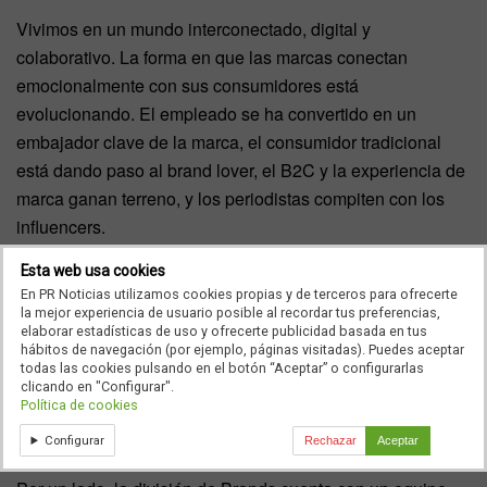
Vivimos en un mundo interconectado, digital y
colaborativo. La forma en que las marcas conectan
emocionalmente con sus consumidores está
evolucionando. El empleado se ha convertido en un
embajador clave de la marca, el consumidor tradicional
está dando paso al brand lover, el B2C y la experiencia de
marca ganan terreno, y los periodistas compiten con los
influencers.
Esta web usa cookies
Aproximadamente el 40% de los ingresos ya provienen de
En PR Noticias utilizamos cookies propias y de terceros para ofrecerte
la comunicación digital, interna y de consumidor. ¿Cómo han
la mejor experiencia de usuario posible al recordar tus preferencias,
elaborar estadísticas de uso y ofrecerte publicidad basada en tus
evolucionado las necesidades de las marcas en este
hábitos de navegación (por ejemplo, páginas visitadas). Puedes aceptar
sentido?
todas las cookies pulsando en el botón “Aceptar” o configurarlas
clicando en "Configurar".
Política de cookies
Efectivamente, estos servicios representan el 40% de
nuestra facturación y el 50% de nuestro equipo.
Configurar
Rechazar
Aceptar