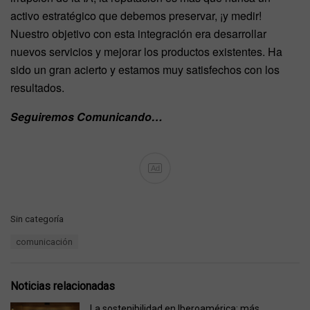
activo estratégico que debemos preservar, ¡y medir!
Nuestro objetivo con esta integración era desarrollar
nuevos servicios y mejorar los productos existentes. Ha
sido un gran acierto y estamos muy satisfechos con los
resultados.
Seguiremos Comunicando…
Ad
C
Sin categoría
a
T
comunicación
t
a
e
g
g
s
o
Noticias relacionadas
:
r
i
La sostenibilidad en Iberoamérica: más