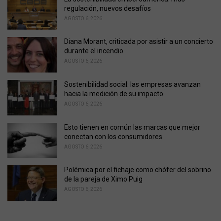
e
regulación, nuevos desafíos
s
AGOSTO 6, 2026
:
Diana Morant, criticada por asistir a un concierto
durante el incendio
AGOSTO 6, 2026
Sostenibilidad social: las empresas avanzan
hacia la medición de su impacto
AGOSTO 6, 2026
Esto tienen en común las marcas que mejor
conectan con los consumidores
AGOSTO 6, 2026
Polémica por el fichaje como chófer del sobrino
de la pareja de Ximo Puig
AGOSTO 6, 2026