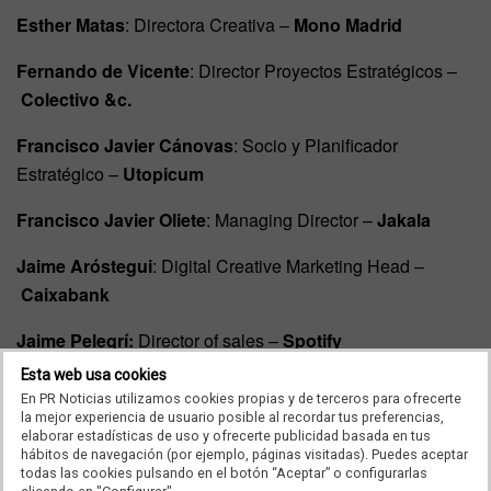
Esther Matas
: Directora Creativa –
Mono Madrid
Fernando de Vicente
: Director Proyectos Estratégicos –
Colectivo &c.
Francisco Javier Cánovas
: Socio y Planificador
Estratégico –
Utopicum
Francisco Javier Oliete
: Managing Director –
Jakala
Jaime Aróstegui
: Digital Creative Marketing Head –
Caixabank
Jaime Pelegrí:
Director of sales –
Spotify
Esta web usa cookies
Javier Oliveros
: Brand & Content Marketing Manager –
En PR Noticias utilizamos cookies propias y de terceros para ofrecerte
Disney+ (The Walt Disney Company)
la mejor experiencia de usuario posible al recordar tus preferencias,
elaborar estadísticas de uso y ofrecerte publicidad basada en tus
hábitos de navegación (por ejemplo, páginas visitadas). Puedes aceptar
Jonatan Andrés
: Productor ejecutivo –
somos5
todas las cookies pulsando en el botón “Aceptar” o configurarlas