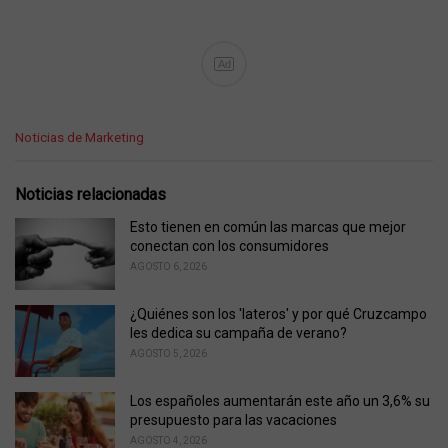
Ad
C
Noticias de Marketing
a
t
e
Noticias relacionadas
g
o
Esto tienen en común las marcas que mejor
r
conectan con los consumidores
i
AGOSTO 6, 2026
e
s
¿Quiénes son los 'lateros' y por qué Cruzcampo
:
les dedica su campaña de verano?
AGOSTO 5, 2026
Los españoles aumentarán este año un 3,6% su
presupuesto para las vacaciones
AGOSTO 4, 2026