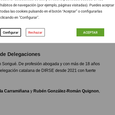
hábitos de navegación (por ejemplo, páginas visitadas). Puedes aceptar
todas las cookies pulsando en el botón “Aceptar” o configurarlas
rera
clicando en "Configurar".
 Bureau Veritas, doctora en Ciencias de la Información
Configurar
Rechazar
ACEPTAR
ra integrará comunicación, sostenibilidad y conciencia
 de Delegaciones
en Sorigué. De profesión abogada y con más de 18 años
delegación catalana de DIRSE desde 2021 con fuerte
lla Carramiñana
y
Rubén González-Román Quignon
,