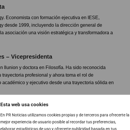
ta
y. Economista con formación ejecutiva en IESE,
y desde 1999, incluyendo la dirección general de
la asociación una visión estratégica y transformadora a
s – Vicepresidenta
en Ilunion y doctora en Filosofía. Ha sido reconocida
ayectoria profesional y ahora toma el rol de
 académico y ejecutivo desde una trayectoria sólida en
Esta web usa cookies
a
En PR Noticias utilizamos cookies propias y de terceros para ofrecerte la
n más de 20 años de experiencia, ha liderado las
mejor experiencia de usuario posible al recordar tus preferencias,
va en Cepsa (ahora Moeve). Destaca por su capacidad
elaborar estadísticas de uso y ofrecerte publicidad basada en tus