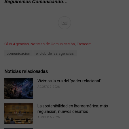
Seguiremos Comunicando…
Ad
C
Club Agencias
,
Noticias de Comunicación
,
Trescom
a
T
comunicación
el club de las agencias.
t
a
e
g
g
s
o
Noticias relacionadas
:
r
i
Vivimos la era del 'poder relacional'
e
AGOSTO 7, 2026
s
:
La sostenibilidad en Iberoamérica: más
regulación, nuevos desafíos
AGOSTO 6, 2026