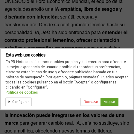
UNESCO o el Foro Económico Mundial, el equipo de la
agencia desarrolló una
IA empática, libre de sesgos y
diseñada con intención
: ser útil, cercana y
transformadora. Desde su configuración técnica hasta su
personalidad,
IA, Jefa
ha sido entrenada para e
ntender el
contexto profesional femenino
,
ofrecer orientación
práctica
y
acompañar en procesos
como entrevistas,
liderazgo de equipos, visibilidad o toma de decisiones.
Esta web usa cookies
En PR Noticias utilizamos cookies propias y de terceros para ofrecerte
la mejor experiencia de usuario posible al recordar tus preferencias,
Una herramienta que se adapta a las realidades cambiantes
elaborar estadísticas de uso y ofrecerte publicidad basada en tus
del liderazgo femenino
hábitos de navegación (por ejemplo, páginas visitadas). Puedes aceptar
todas las cookies pulsando en el botón “Aceptar” o configurarlas
clicando en "Configurar".
La herramienta no solo responde a una necesidad
Política de cookies
creciente de acompañamiento y orientación con
Configurar
Rechazar
Aceptar
perspectiva de género, sino que también demuestra cómo
la innovación puede integrarse en los valores de una
marca
para generar cambio real. IA, Jefa no sustituye, sino
que amplifica, ofreciendo nuevas formas de liderar,