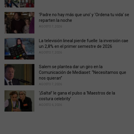
e
s
'Padre no hay más que uno' y 'Ordena tu vida' se
:
reparten la noche
AGOSTO 7, 2026
La televisión lineal pierde fuelle: la inversión cae
un 2,8% en el primer semestre de 2026
AGOSTO 7, 2026
Salem se plantea dar un giro en la
Comunicación de Mediaset: “Necesitamos que
nos quieran”
AGOSTO 7, 2026
‘¡Salta!’ le gana el pulso a ‘Maestros de la
costura celebrity’
AGOSTO 6, 2026