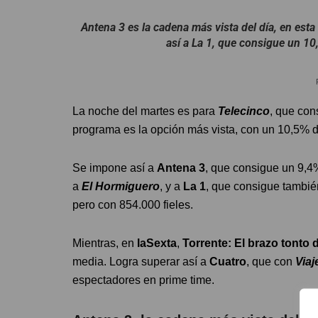
Antena 3 es la cadena más vista del día, en est
así a La 1, que consigue un 10
La noche del martes es para
Telecinco
, que con
programa es la opción más vista, con un 10,5% 
Se impone así a
Antena 3
, que consigue un 9,4
a
El Hormiguero
, y a
La 1
, que consigue tambié
pero con 854.000 fieles.
Mientras, en
laSexta
,
Torrente: El brazo tonto d
media. Logra superar así a
Cuatro
, que con
Via
espectadores en prime time.