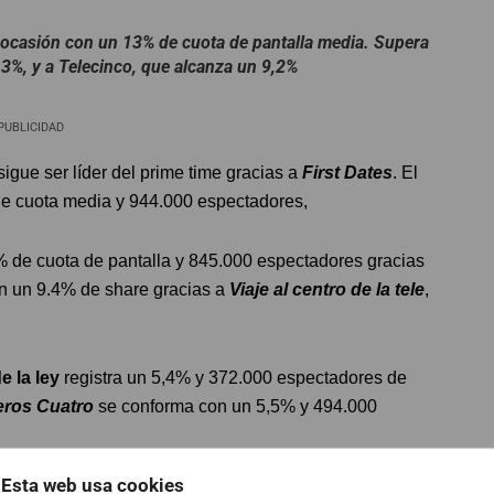
a ocasión con un 13% de cuota de pantalla media. Supera
,3%, y a Telecinco, que alcanza un 9,2%
PUBLICIDAD
sigue ser líder del prime time gracias a
First Dates
. El
de cuota media y 944.000 espectadores,
% de cuota de pantalla y 845.000 espectadores gracias
n un 9.4% de share gracias a
Viaje al centro de la tele
,
e la ley
registra un 5,4% y 372.000 espectadores de
jeros Cuatro
se conforma con un 5,5% y 494.000
Esta web usa cookies