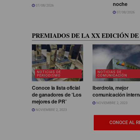
noche
07/08/2026
07/08/2026
PREMIADOS DE LA XX EDICIÓN DE 
NOTICIAS DE
NOTICIAS DE
PERIODISMO
COMUNICACIÓN
Conoce la lista oficial
Iberdrola, mejor
de ganadores de ‘Los
comunicación intern
mejores de PR’
NOVIEMBRE 2, 2023
NOVIEMBRE 2, 2023
CONOCE AL R