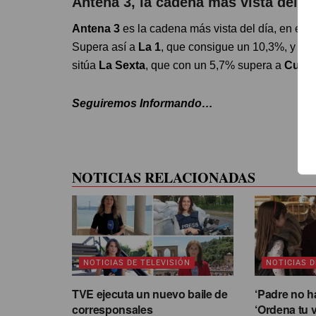
Antena 3, la cadena más vista del dí
Antena 3
es la cadena más vista del día, en es
Supera así a
La 1
, que consigue un 10,3%, y a
T
sitúa
La Sexta
, que con un 5,7% supera a
Cuatr
Seguiremos Informando…
NOTICIAS RELACIONADAS
NOTICIAS DE TELEVISIÓN
NOTICIAS D
TVE ejecuta un nuevo baile de
‘Padre no h
corresponsales
‘Ordena tu v