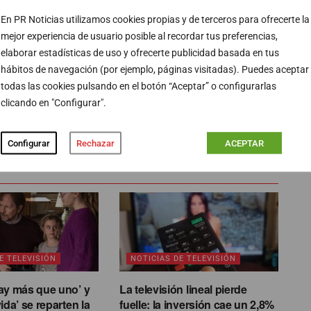
a
En PR Noticias utilizamos cookies propias y de terceros para ofrecerte la
ta ocasión con un 13% de cuota de pantalla media.
mejor experiencia de usuario posible al recordar tus preferencias,
elecinco
, que alcanza un 9,2%. A más distancia se
elaborar estadísticas de uso y ofrecerte publicidad basada en tus
o
, que consigue un 5,2%.
hábitos de navegación (por ejemplo, páginas visitadas). Puedes aceptar
todas las cookies pulsando en el botón “Aceptar” o configurarlas
clicando en "Configurar".
PUBLICIDAD
Configurar
Rechazar
ACEPTAR
E TELEVISIÓN
NOTICIAS DE TELEVISIÓN
ay más que uno’ y
La televisión lineal pierde
ida’ se reparten la
fuelle: la inversión cae un 2,8%