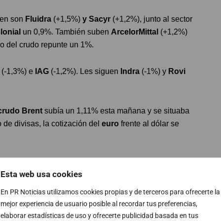
ben son
Fluidra
(+1,5%)
y Sacyr
(+1,2%), junto al sector
lonial
un 0,9%. También suben
ArcelorMittal
(+1,2%)
io del crudo repunte un 1%.
s
(-1,3%) e
IAG
(-1,2%). Les siguen
Indra
(-1%) y
Rovi
crudo Brent
subía un 1,11% esta mañana y se situaba
 de divisas, la cotización del
euro
frente al dólar se
Esta web usa cookies
PUBLICIDAD
En PR Noticias utilizamos cookies propias y de terceros para ofrecerte la
mejor experiencia de usuario posible al recordar tus preferencias,
elaborar estadísticas de uso y ofrecerte publicidad basada en tus