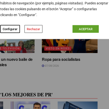
hábitos de navegación (por ejemplo, páginas visitadas). Puedes aceptar
todas las cookies pulsando en el botón “Aceptar” o configurarlas
clicando en "Configurar".
Configurar
Rechazar
ACEPTAR
E TELEVISIÓN
VISTO EN REDES
 un nuevo baile de
Ropa para socialistas
ales
07/08/2026
'LOS MEJORES DE PR'