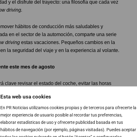
ad y el disfrute del trayecto: una filosofía que cada vez
ow driving.
promover hábitos de conducción más saludables y
zada en el sector de la automoción, comparte una serie
ow driving
estas vacaciones. Pequeños cambios en la
n la seguridad del viaje y en la experiencia al volante.
nte este mes de agosto
rá clave revisar el estado del coche, evitar las horas
pos y reducir el estrés al volante.
Esta web usa cookies
ión o las conversaciones pueden hacer que perdamos la
avegador, colócalo en un soporte adecuado para no tener
En PR Noticias utilizamos cookies propias y de terceros para ofrecerte la
mejor experiencia de usuario posible al recordar tus preferencias,
ón consciente empieza por estar plenamente presente.
elaborar estadísticas de uso y ofrecerte publicidad basada en tus
ausas cada dos horas y mantenerse hidratado es
hábitos de navegación (por ejemplo, páginas visitadas). Puedes aceptar
 fatiga.
todas las cookies pulsando en el botón “Aceptar” o configurarlas