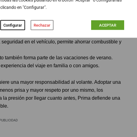
ntorno:
En los meses estivales aumentan los
clicando en "Configurar".
tones en zonas de uso turístico. Se recomienda ajustar
 dentro del carril, usar gafas de sol y estar alerta ante
Configurar
Rechazar
ACEPTAR
de manera progresiva, frenar con suavidad y mantener
 seguridad en el vehículo, permite ahorrar combustible y
to también forma parte de las vacaciones de verano.
experiencia del viaje en familia o con amigos.
uiere una mayor responsabilidad al volante. Adoptar una
menos prisa y mayor respeto por uno mismo, los
la presión por llegar cuanto antes, Prima defiende una
ble.
PUBLICIDAD