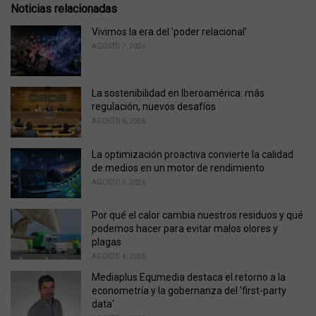
s
o
Noticias relacionadas
:
r
i
Vivimos la era del 'poder relacional'
e
AGOSTO 7, 2026
s
:
La sostenibilidad en Iberoamérica: más
regulación, nuevos desafíos
AGOSTO 6, 2026
La optimización proactiva convierte la calidad
de medios en un motor de rendimiento
AGOSTO 5, 2026
Por qué el calor cambia nuestros residuos y qué
podemos hacer para evitar malos olores y
plagas
AGOSTO 4, 2026
Mediaplus Equmedia destaca el retorno a la
econometría y la gobernanza del 'first-party
data'