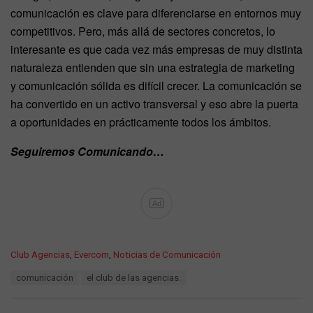
comunicación es clave para diferenciarse en entornos muy
competitivos. Pero, más allá de sectores concretos, lo
interesante es que cada vez más empresas de muy distinta
naturaleza entienden que sin una estrategia de marketing
y comunicación sólida es difícil crecer. La comunicación se
ha convertido en un activo transversal y eso abre la puerta
a oportunidades en prácticamente todos los ámbitos.
Seguiremos Comunicando…
Ad
C
Club Agencias
,
Evercom
,
Noticias de Comunicación
a
T
comunicación
el club de las agencias.
t
a
e
g
g