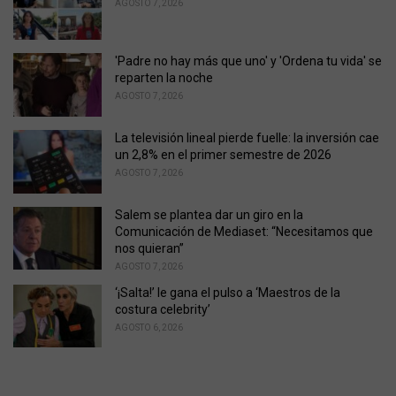
AGOSTO 7, 2026
i
e
s
'Padre no hay más que uno' y 'Ordena tu vida' se
:
reparten la noche
AGOSTO 7, 2026
La televisión lineal pierde fuelle: la inversión cae
un 2,8% en el primer semestre de 2026
AGOSTO 7, 2026
Salem se plantea dar un giro en la
Comunicación de Mediaset: “Necesitamos que
nos quieran”
AGOSTO 7, 2026
‘¡Salta!’ le gana el pulso a ‘Maestros de la
costura celebrity’
AGOSTO 6, 2026