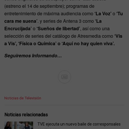
(estreno el 14 de septiembre); programas de
entretenimiento de máxima audiencia como
‘La Voz’
o
‘Tu
cara me suena’
. y series de Antena 3 como
‘La
Encrucijada’
o
‘Sueños de libertad’
, así como una
selección de series del catálogo de Atresmedia como
‘Vis
a Vis’, ‘Física o Química’ o ‘Aquí no hay quien viva’.
Seguiremos Informando…
Ad
C
Noticias de Televisión
a
t
e
Noticias relacionadas
g
o
TVE ejecuta un nuevo baile de corresponsales
r