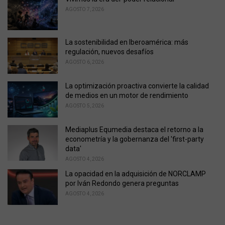
r
AGOSTO 7, 2026
i
e
s
La sostenibilidad en Iberoamérica: más
:
regulación, nuevos desafíos
AGOSTO 6, 2026
La optimización proactiva convierte la calidad
de medios en un motor de rendimiento
AGOSTO 5, 2026
Mediaplus Equmedia destaca el retorno a la
econometría y la gobernanza del 'first-party
data'
AGOSTO 4, 2026
La opacidad en la adquisición de NORCLAMP
por Iván Redondo genera preguntas
AGOSTO 4, 2026