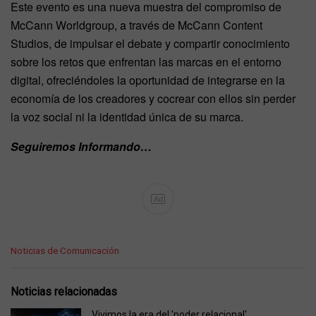
Este evento es una nueva muestra del compromiso de
McCann Worldgroup, a través de McCann Content
Studios, de impulsar el debate y compartir conocimiento
sobre los retos que enfrentan las marcas en el entorno
digital, ofreciéndoles la oportunidad de integrarse en la
economía de los creadores y cocrear con ellos sin perder
la voz social ni la identidad única de su marca.
Seguiremos Informando…
Ad
C
Noticias de Comunicación
a
t
e
Noticias relacionadas
g
o
Vivimos la era del 'poder relacional'