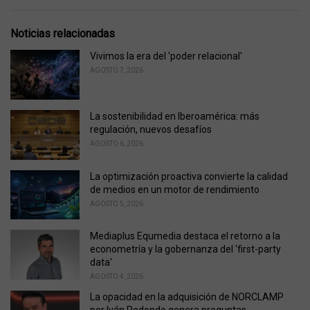
a
t
e
Noticias relacionadas
g
o
Vivimos la era del 'poder relacional'
r
AGOSTO 7, 2026
i
e
s
La sostenibilidad en Iberoamérica: más
:
regulación, nuevos desafíos
AGOSTO 6, 2026
La optimización proactiva convierte la calidad
de medios en un motor de rendimiento
AGOSTO 5, 2026
Mediaplus Equmedia destaca el retorno a la
econometría y la gobernanza del 'first-party
data'
AGOSTO 4, 2026
La opacidad en la adquisición de NORCLAMP