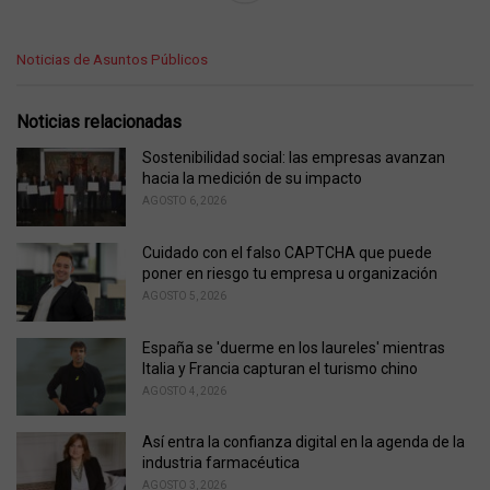
C
Noticias de Asuntos Públicos
a
t
e
Noticias relacionadas
g
o
Sostenibilidad social: las empresas avanzan
r
hacia la medición de su impacto
i
AGOSTO 6, 2026
e
s
Cuidado con el falso CAPTCHA que puede
:
poner en riesgo tu empresa u organización
AGOSTO 5, 2026
España se 'duerme en los laureles' mientras
Italia y Francia capturan el turismo chino
AGOSTO 4, 2026
Así entra la confianza digital en la agenda de la
industria farmacéutica
AGOSTO 3, 2026