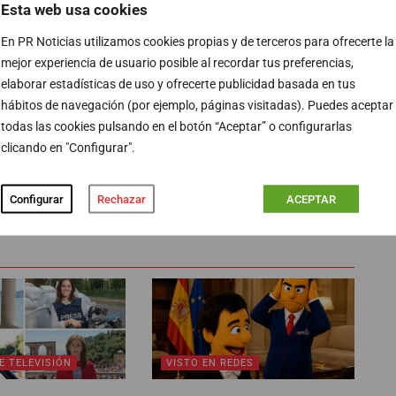
Esta web usa cookies
(+1,5%),
Aena
(+1%) y
Sabadell
(+0,5%).
En PR Noticias utilizamos cookies propias y de terceros para ofrecerte la
mejor experiencia de usuario posible al recordar tus preferencias,
barril de
crudo
Brent
desciende un 0,72% y se sitúa en
elaborar estadísticas de uso y ofrecerte publicidad basada en tus
 divisas, la cotización del
euro
frente al dólar se coloca
hábitos de navegación (por ejemplo, páginas visitadas). Puedes aceptar
todas las cookies pulsando en el botón “Aceptar” o configurarlas
clicando en "Configurar".
Configurar
Rechazar
ACEPTAR
PUBLICIDAD
E TELEVISIÓN
VISTO EN REDES