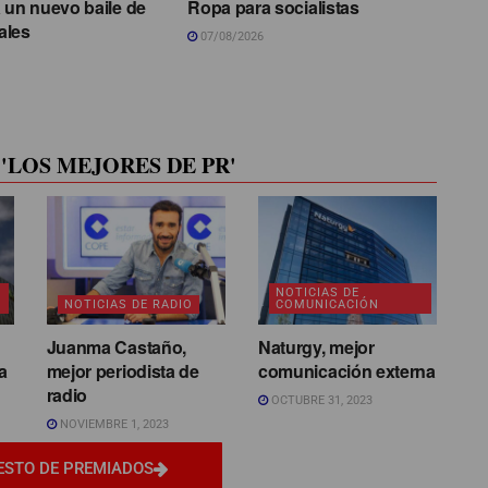
 un nuevo baile de
Ropa para socialistas
ales
07/08/2026
'LOS MEJORES DE PR'
NOTICIAS DE
NOTICIAS DE RADIO
COMUNICACIÓN
Juanma Castaño,
Naturgy, mejor
a
mejor periodista de
comunicación externa
radio
OCTUBRE 31, 2023
NOVIEMBRE 1, 2023
ESTO DE PREMIADOS