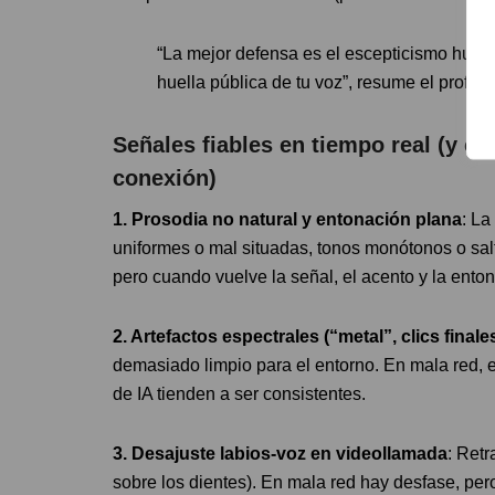
“La mejor defensa es el escepticismo huma
huella pública de tu voz”, resume el profes
Señales fiables en tiempo real (y c
conexión)
1. Prosodia no natural y entonación plana
: La
uniformes o mal situadas, tonos monótonos o sal
pero cuando vuelve la señal, el acento y la en
2. Artefactos espectrales (“metal”, clics finale
demasiado limpio para el entorno. En mala red, el
de IA tienden a ser consistentes.
3. Desajuste labios-voz en videollamada
: Retr
sobre los dientes). En mala red hay desfase, per