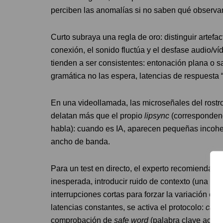
perciben las anomalías si no saben qué observa
Curto subraya una regla de oro: distinguir artef
conexión, el sonido fluctúa y el desfase audio/víde
tienden a ser consistentes: entonación plana o 
gramática no las espera, latencias de respuesta
En una videollamada, las microseñales del rostro
delatan más que el propio
lipsync
(correspondenc
habla): cuando es IA, aparecen pequeñas incohe
ancho de banda.
Para un test en directo, el experto recomienda ro
inesperada, introducir ruido de contexto (una palm
interrupciones cortas para forzar la variación en 
latencias constantes, se activa el protocolo:
call
comprobación de
safe word
(palabra clave acord