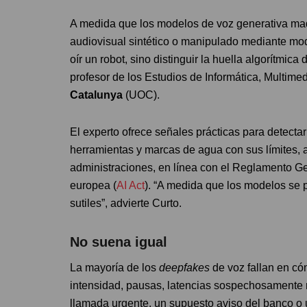
A medida que los modelos de voz generativa madu
audiovisual sintético o manipulado mediante mod
oír un robot, sino distinguir la huella algorítmic
profesor de los Estudios de Informática, Multim
Catalunya
(UOC).
El experto ofrece señales prácticas para detecta
herramientas y marcas de agua con sus límites,
administraciones, en línea con el Reglamento Ge
europea (
AI Act
). “A medida que los modelos se 
sutiles”, advierte Curto.
No suena igual
La mayoría de los
deepfakes
de voz fallan en có
intensidad, pausas, latencias sospechosamente 
llamada urgente, un supuesto aviso del banco 