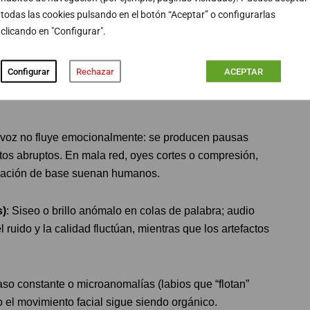
todas las cookies pulsando en el botón “Aceptar” o configurarlas
clicando en "Configurar".
no, más verificación por un segundo canal y menor
or de la UOC.
Configurar
Rechazar
ACEPTAR
ómo no confundirlas con una mala
 voz no fluye emocionalmente: se producen pausas
tos abruptos. En mala red, oyes cortes o compresión,
tonación de base suenan humanos.
s)
: Siseo o brillo anómalo en colas de palabra; audio
 ruido y la calidad fluctúan, mientras que los artefactos
aso constante o microanomalías (labios que “flotan”
o el movimiento facial sigue siendo orgánico.