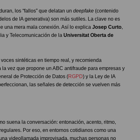
ran, los “fallos” que delatan un
deepfake
(contenido
elos de IA generativa) son más sutiles. La clave no es
a de una mera mala conexión. Así lo explica
Josep Curto
,
edia y Telecomunicación de la
Universitat Oberta de
r voces sintéticas en tiempo real, y recomienda
 a la vez que propone un ABC antifraude para empresas y
neral de Protección de Datos (
RGPD
) y la Ley de IA
perfeccionan, las señales de detección se vuelven más
mo suena la conversación: entonación, acento, ritmo,
regulares. Por eso, en entornos cotidianos como una
o una videollamada improvisada, muchas personas no