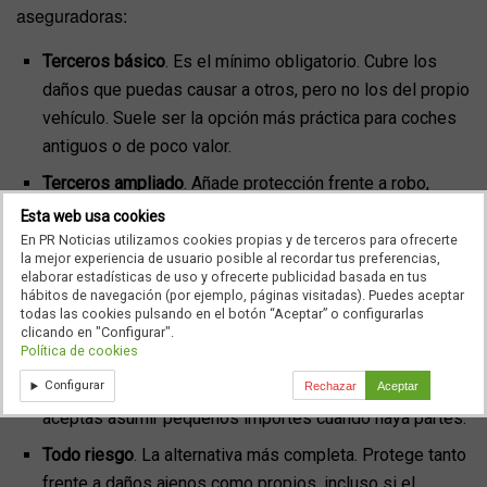
aseguradoras:
Terceros básico
. Es el mínimo obligatorio. Cubre los
daños que puedas causar a otros, pero no los del propio
vehículo. Suele ser la opción más práctica para coches
antiguos o de poco valor.
Terceros ampliado
. Añade protección frente a robo,
incendio o rotura de lunas. Un punto intermedio perfecto
Esta web usa cookies
para quienes buscan cuidar su coche sin gastar
En PR Noticias utilizamos cookies propias y de terceros para ofrecerte
la mejor experiencia de usuario posible al recordar tus preferencias,
demasiado.
elaborar estadísticas de uso y ofrecerte publicidad basada en tus
hábitos de navegación (por ejemplo, páginas visitadas). Puedes aceptar
Todo riesgo con franquicia.
Cubre daños a terceros y
todas las cookies pulsando en el botón “Aceptar” o configurarlas
también los del propio vehículo, pero el asegurado
clicando en "Configurar".
Política de cookies
asume una cantidad fija por siniestro (la franquicia).
Configurar
Ideal si quieres una protección amplia sin pagar tanto y
Rechazar
Aceptar
aceptas asumir pequeños importes cuando haya partes.
Todo riesgo
. La alternativa más completa. Protege tanto
frente a daños ajenos como propios, incluso si el