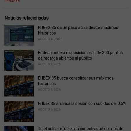
C
Entradas
a
t
e
Noticias relacionadas
g
o
El IBEX 35 da un paso atrás desde máximos
r
históricos
i
AGOSTO 10, 2026
e
s
Endesa pone a disposición más de 300 puntos
:
de recarga abiertos al público
AGOSTO 7, 2026
El IBEX 35 busca consolidar sus máximos
históricos
AGOSTO 7, 2026
El Ibex 35 arranca la sesión con subidas del 0,5%
AGOSTO 6, 2026
Telefónica refuerza la conectividad en más de