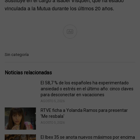
Sustituye en el cargo a Isabel Visquert, que ha estado
vinculada a la Mutua durante los últimos 20 años.
Ad
C
Sin categoría
a
t
e
Noticias relacionadas
g
o
El 58,7 % de los españoles ha experimentado
r
ansiedad o estrés en el último año: cinco claves
i
para desconectar en vacaciones
e
AGOSTO 5, 2026
s
RTVE ficha a Yolanda Ramos para presentar
:
'Me resbala'
AGOSTO 5, 2026
El Ibex 35 se anota nuevos máximos por encima