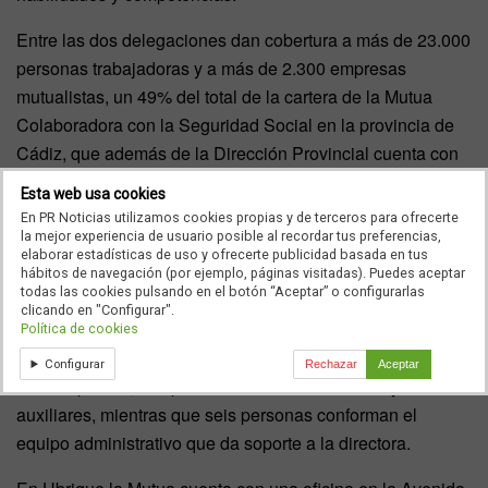
Entre las dos delegaciones dan cobertura a más de 23.000
personas trabajadoras y a más de 2.300 empresas
mutualistas, un 49% del total de la cartera de la Mutua
Colaboradora con la Seguridad Social en la provincia de
Cádiz, que además de la Dirección Provincial cuenta con
delegaciones en La Línea de la Concepción y Algeciras.
Esta web usa cookies
En PR Noticias utilizamos cookies propias y de terceros para ofrecerte
La delegación de Jerez de la Frontera, en la céntrica calle
la mejor experiencia de usuario posible al recordar tus preferencias,
José Cádiz Salvatierra, cuenta con tres consultas médicas,
elaborar estadísticas de uso y ofrecerte publicidad basada en tus
hábitos de navegación (por ejemplo, páginas visitadas). Puedes aceptar
una de enfermería, una de fisioterapia, sala de
todas las cookies pulsando en el botón “Aceptar” o configurarlas
yesos/curas, sala de rayos X y área administrativa.
clicando en "Configurar".
Política de cookies
Su equipo sanitario está compuesto por tres médicos, dos
Configurar
Rechazar
Aceptar
fisioterapeutas, dos profesionales de enfermería y dos
auxiliares, mientras que seis personas conforman el
equipo administrativo que da soporte a la directora.