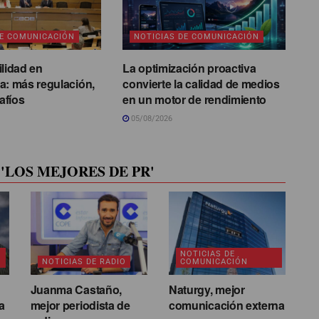
DE COMUNICACIÓN
NOTICIAS DE COMUNICACIÓN
ilidad en
La optimización proactiva
a: más regulación,
convierte la calidad de medios
afíos
en un motor de rendimiento
05/08/2026
'LOS MEJORES DE PR'
NOTICIAS DE
NOTICIAS DE RADIO
COMUNICACIÓN
Juanma Castaño,
Naturgy, mejor
a
mejor periodista de
comunicación externa