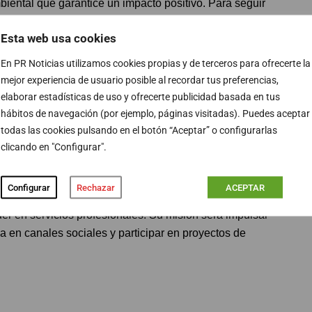
ental que garantice un impacto positivo. Para seguir
n al menos 3 años de experiencia para incorporarse a
Esta web usa cookies
Madrid. Reportando al Manager de la división, su
 de comunicación internacional.
En PR Noticias utilizamos cookies propias y de terceros para ofrecerte la
mejor experiencia de usuario posible al recordar tus preferencias,
elaborar estadísticas de uso y ofrecerte publicidad basada en tus
hábitos de navegación (por ejemplo, páginas visitadas). Puedes aceptar
todas las cookies pulsando en el botón “Aceptar” o configurarlas
ecialist – KPMG (Madrid)
clicando en "Configurar".
, tú también puedes marcar la diferencia. Únete a KPMG,
nsformación de empresas y sociedad. Buscan una persona
Configurar
Rechazar
ACEPTAR
erar la estrategia de social media, tanto a nivel de
der en servicios profesionales. Su misión será impulsar
a en canales sociales y participar en proyectos de