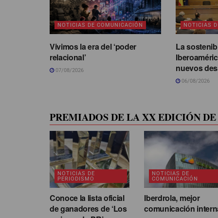
NOTICIAS DE COMUNICACIÓN
NOTICIAS 
Vivimos la era del ‘poder
La sostenib
relacional’
Iberoaméric
nuevos des
07/08/2026
06/08/2026
PREMIADOS DE LA XX EDICIÓN DE 
NOTICIAS DE
NOTICIAS DE
PERIODISMO
COMUNICACIÓN
Conoce la lista oficial
Iberdrola, mejor
de ganadores de ‘Los
comunicación intern