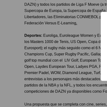
DAZN) y todos los partidos de Liga F Moeve (a
Supercopa de Europa, la Supercopa de España, e
Libertadores, las Eliminatorias CONMEBOL para 
Federación Versus E-Learning
.
Deportes:
Euroliga, Euroleague Women y Eurocu
los Masters 1000 de Tenis, US Open, Copa de Ma
Eurosport); el rugby más seguido como el 6 Nac
Champions Cup, Super Rugby Pacific, Gallagher P
golf top mundial con el LIV Golf, European Tou
Open, Laydes European Tour, Ladyes PGA, Ryder
Premier Padel, WOW, Diamond League, Turf, Sail
entrevistas a los personajes más destacados co
partidos de la NBA y la NFL, y todos los encuen
competiciones de DAZN ya disponibles como Form
Una propuesta que se completa con cine, series,