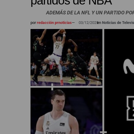
partidos de NBA
ADEMÁS DE LA NFL Y UN PARTIDO PO
por
redacción prnoticias
—
03/12/2025
en
Noticias de Televi