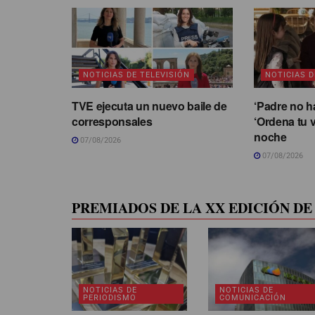
NOTICIAS DE TELEVISIÓN
NOTICIAS D
TVE ejecuta un nuevo baile de
‘Padre no h
corresponsales
‘Ordena tu v
noche
07/08/2026
07/08/2026
PREMIADOS DE LA XX EDICIÓN DE 
NOTICIAS DE
NOTICIAS DE
PERIODISMO
COMUNICACIÓN