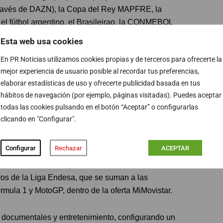
 través de DAZN), la Copa del Rey MAPFRE, la
l fútbol argentino, el Brasileirao, la CONMEBOL
el Mundial 2026, la Roshn Saudi League y la Primera
Esta web usa cookies
En PR Noticias utilizamos cookies propias y de terceros para ofrecerte la
mejor experiencia de usuario posible al recordar tus preferencias,
p, el mejor tenis con la Copa Davis, Wimbledon, todos
elaborar estadísticas de uso y ofrecerte publicidad basada en tus
estros, Roland Garros y Open de Australia (a través de
hábitos de navegación (por ejemplo, páginas visitadas). Puedes aceptar
iones, Rugby Championship, los Test Matches,
todas las cookies pulsando en el botón “Aceptar” o configurarlas
rem, Top 14, División de Honor y la Liga Iberdrola; el
clicando en "Configurar".
r, Masters de Augusta, The Open Championship, US
 Cup, otros deportes con gran seguimiento como
Configurar
Rechazar
ACEPTAR
 GP los mejores reportajes como Informe Plus+ o las
n Universo Valdano y ahora también una selección de
tros de la Liga Endesa, que se suman a las
ula 1 y MotoGP, dentro de la oferta MiMovistar.
 documentales y entretenimiento, configurando un