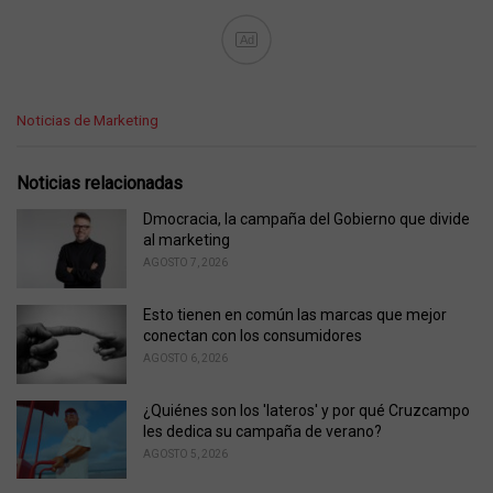
Ad
C
Noticias de Marketing
a
t
e
Noticias relacionadas
g
o
Dmocracia, la campaña del Gobierno que divide
r
al marketing
i
AGOSTO 7, 2026
e
s
Esto tienen en común las marcas que mejor
:
conectan con los consumidores
AGOSTO 6, 2026
¿Quiénes son los 'lateros' y por qué Cruzcampo
les dedica su campaña de verano?
AGOSTO 5, 2026