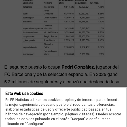
El segundo puesto lo ocupa
Pedri González
, jugador del
FC Barcelona y de la selección española. En 2025 ganó
5.3 millones de seguidores y alcanzó una destacada tasa
de engagement del 5.6%. Este nivel de interacción
Esta web usa cookies
demuestra que su audiencia no solo crece, sino que
En PR Noticias utilizamos cookies propias y de terceros para ofrecerte
participa activamente comentando, dando “me gusta” y
la mejor experiencia de usuario posible al recordar tus preferencias,
elaborar estadísticas de uso y ofrecerte publicidad basada en tus
compartiendo sus publicaciones, lo que refleja una
hábitos de navegación (por ejemplo, páginas visitadas). Puedes aceptar
relación de confianza, cercanía e identificación que va más
todas las cookies pulsando en el botón “Aceptar” o configurarlas
clicando en "Configurar".
allá de su rendimiento en el terreno de juego.