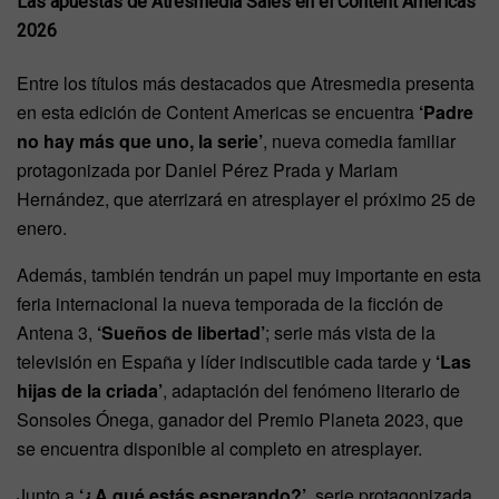
Las apuestas de Atresmedia Sales en el Content Americas
2026
Entre los títulos más destacados que Atresmedia presenta
en esta edición de Content Americas se encuentra
‘Padre
no hay más que uno, la serie’
, nueva comedia familiar
protagonizada por Daniel Pérez Prada y Mariam
Hernández, que aterrizará en atresplayer el próximo 25 de
enero.
Además, también tendrán un papel muy importante en esta
feria internacional la nueva temporada de la ficción de
Antena 3,
‘Sueños de libertad’
; serie más vista de la
televisión en España y líder indiscutible cada tarde y
‘Las
hijas de la criada’
, adaptación del fenómeno literario de
Sonsoles Ónega, ganador del Premio Planeta 2023, que
se encuentra disponible al completo en atresplayer.
Junto a
‘¿A qué estás esperando?’
, serie protagonizada