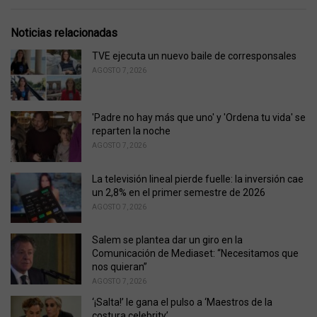
a
t
e
Noticias relacionadas
g
o
TVE ejecuta un nuevo baile de corresponsales
r
AGOSTO 7, 2026
i
e
s
'Padre no hay más que uno' y 'Ordena tu vida' se
:
reparten la noche
AGOSTO 7, 2026
La televisión lineal pierde fuelle: la inversión cae
un 2,8% en el primer semestre de 2026
AGOSTO 7, 2026
Salem se plantea dar un giro en la
Comunicación de Mediaset: “Necesitamos que
nos quieran”
AGOSTO 7, 2026
‘¡Salta!’ le gana el pulso a ‘Maestros de la
costura celebrity’