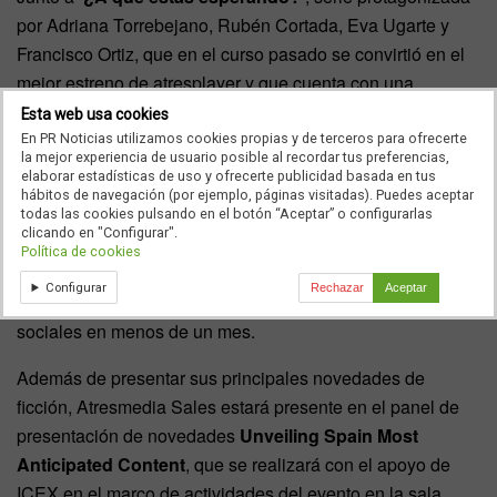
por Adriana Torrebejano, Rubén Cortada, Eva Ugarte y
Francisco Ortiz, que en el curso pasado se convirtió en el
mejor estreno de atresplayer y que cuenta con una
segunda temporada ya en marcha.
Esta web usa cookies
En PR Noticias utilizamos cookies propias y de terceros para ofrecerte
Otra de las novedades es
‘Una novia por Navidad’
, una
la mejor experiencia de usuario posible al recordar tus preferencias,
elaborar estadísticas de uso y ofrecerte publicidad basada en tus
innovadora ficción que ha supuesto el aterrizaje de los
hábitos de navegación (por ejemplo, páginas visitadas). Puedes aceptar
microdramas en vertical en España. La serie
todas las cookies pulsando en el botón “Aceptar” o configurarlas
clicando en "Configurar".
protagonizada por Marina Baeza y Carla Flila se ha
Política de cookies
convertido en un verdadero éxito, superando los 20
Configurar
Rechazar
Aceptar
millones de visualizaciones en atresplayer y en redes
sociales en menos de un mes.
Además de presentar sus principales novedades de
ficción, Atresmedia Sales estará presente en el panel de
presentación de novedades
Unveiling Spain Most
Anticipated Content
, que se realizará con el apoyo de
ICEX en el marco de actividades del evento en la sala