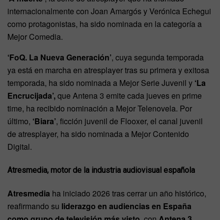
internacionalmente con Joan Amargós y Verónica Echegui
como protagonistas, ha sido nominada en la categoría a
Mejor Comedia.
‘FoQ. La Nueva Generación’
, cuya segunda temporada
ya está en marcha en atresplayer tras su primera y exitosa
temporada, ha sido nominada a Mejor Serie Juvenil y
‘La
Encrucijada’,
que Antena 3 emite cada jueves en prime
time, ha recibido nominación a Mejor Telenovela. Por
último,
‘Biara’
, ficción juvenil de Flooxer, el canal juvenil
de atresplayer, ha sido nominada a Mejor Contenido
Digital.
Atresmedia, motor de la industria audiovisual española
Atresmedia
ha iniciado 2026 tras cerrar un año histórico,
reafirmando su
liderazgo en audiencias en España
como grupo de televisión más visto
, con
Antena 3