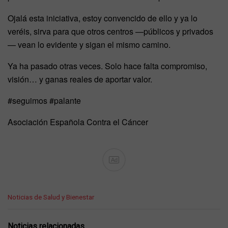
Ojalá esta iniciativa, estoy convencido de ello y ya lo
veréis, sirva para que otros centros —públicos y privados
— vean lo evidente y sigan el mismo camino.
Ya ha pasado otras veces. Solo hace falta compromiso,
visión… y ganas reales de aportar valor.
#seguimos #palante
Asociación Española Contra el Cáncer
Ad
C
Noticias de Salud y Bienestar
a
t
e
Noticias relacionadas