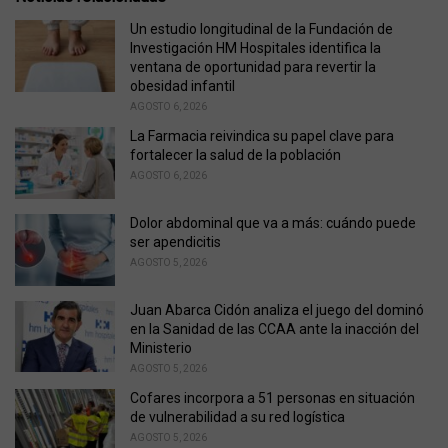
g
o
Un estudio longitudinal de la Fundación de
r
Investigación HM Hospitales identifica la
i
ventana de oportunidad para revertir la
e
obesidad infantil
s
AGOSTO 6, 2026
:
La Farmacia reivindica su papel clave para
fortalecer la salud de la población
AGOSTO 6, 2026
Dolor abdominal que va a más: cuándo puede
ser apendicitis
AGOSTO 5, 2026
Juan Abarca Cidón analiza el juego del dominó
en la Sanidad de las CCAA ante la inacción del
Ministerio
AGOSTO 5, 2026
Cofares incorpora a 51 personas en situación
de vulnerabilidad a su red logística
AGOSTO 5, 2026