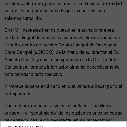
he aterrizado y que, personalmente, me ilusiona de verdad
porque es una prueba más de que lo que decimos
solemos cumplirlo.
En HM Hospitales hemos puesto en marcha la primera
unidad integral de atención a supervivientes de cáncer en
España, dentro de nuestro Centro Integral de Oncología
Clara Campal (#CIOCC), de la mano de su director, el Dr.
Antonio Cubillo y con la incorporación de la Dra. Carlota
Santaolaya, formada internacionalmente específicamente
para atender a este colectivo.
Y merece la pena explicar bien que vamos a hacer por qué
es importante.
Hasta ahora, en nuestro sistema sanitario —público y
privado— el “seguimiento” de los pacientes oncológicos se
ha centrado, casi exclusivamente, en vigilar recaídas y