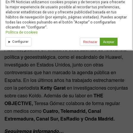
En PR Noticias utilizamos cookies propias y de terceros para ofrecerte
en la investigación sobre
Hugo “El Pollo” Carvajal,
el
la mejor experiencia de usuario posible al recordar tus preferencias,
elaborar estadísticas de uso y ofrecerte publicidad basada en tus
exjefe de inteligencia de
Venezuela
, cuyas declaraciones
hábitos de navegación (por ejemplo, páginas visitadas). Puedes aceptar
han tenido impacto mediático al apuntar a figuras como
todas las cookies pulsando en el botón “Aceptar” o configurarlas
clicando en "Configurar".
José Luis
Rodríguez Zapatero
y al supuesto entramado
Política de cookies
de financiación de
Podemos
.
Configurar
Rechazar
Aceptar
Además, publicó en exclusiva otros asuntos de relevancia
política y geoestratégica, como el escándalo de Huawei,
investigado en Estados Unidos, junto con otras
controversias que han marcado la agenda pública en
España. En los últimos años ha trabajado estrechamente
con la periodista
Ketty Garat
en investigaciones conjuntas
sobre caso Koldo. Además de su labor en
THE
OBJECTIVE,
Teresa Gómez colabora de forma regular
con medios como
Cuatro, Telemadrid, Canal
Extremadura, Canal Sur, EsRadio y Onda Madrid.
Seguiremos Informando…