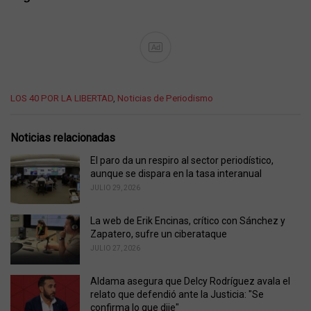
Ad
C
LOS 40 POR LA LIBERTAD
,
Noticias de Periodismo
a
t
e
Noticias relacionadas
g
o
El paro da un respiro al sector periodístico,
r
aunque se dispara en la tasa interanual
i
JULIO 29, 2026
e
s
La web de Erik Encinas, crítico con Sánchez y
:
Zapatero, sufre un ciberataque
JULIO 27, 2026
Aldama asegura que Delcy Rodríguez avala el
relato que defendió ante la Justicia: "Se
confirma lo que dije"