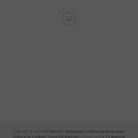
Ad
Copyright © 2026
PR Noticias
|
Aviso legal
|
Política de privacidad
|
Política de cookies
|
Grupo PR Noticias
| Diseño web ♥
Z4
Agencia