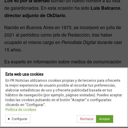
Los 40 por la libertad
suman un nuevo nombre a su lista
de galardonados. En esta ocasión ha sido
Luis Balcarce
,
director adjunto de OkDiario
.
Nacido en Buenos Aires en 1973, se incorporó en julio de
2021 al periódico como jefe de Redacción, tras haber
ocupado el mismo cargo en
Periodista Digital
durante casi
15 años.
Es experto en información sobre medios de comunicación
y creador del exitoso programa
El Quilombo
que se emitió
Esta web usa cookies
en streaming entre 2019 y 2022. Tertuliano de radio y
En PR Noticias utilizamos cookies propias y de terceros para ofrecerte
televisión durante casi diez años, colabora con esRadio en
la mejor experiencia de usuario posible al recordar tus preferencias,
los programas
La Mañana de Federico
y
Sin Complejos
.
elaborar estadísticas de uso y ofrecerte publicidad basada en tus
hábitos de navegación (por ejemplo, páginas visitadas). Puedes aceptar
todas las cookies pulsando en el botón “Aceptar” o configurarlas
También es autor del libro
Prisa: liquidación de
clicando en "Configurar".
existencias
(Foca, 2018), la más exhaustiva investigación
Política de cookies
sobre ese grupo mediático en los últimos 20 años.
Configurar
Rechazar
Aceptar