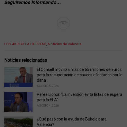
Seguiremos Informando…
Ad
C
LOS 40 POR LA LIBERTAD
,
Noticias de Valencia
a
t
e
Noticias relacionadas
g
o
El Consell moviliza más de 65 millones de euros
r
para la recuperación de cauces afectados por la
i
dana
e
AGOSTO 5, 2026
s
Pérez Llorca: “La inversión evita listas de espera
:
para la ELA”
AGOSTO 4, 2026
¿Qué pasó con la ayuda de Bukele para
Valencia?