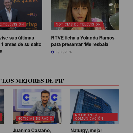
E TELEVISIÓN
NOTICIAS DE TELEVISIÓN
vive sus últimas
RTVE ficha a Yolanda Ramos
 1 antes de su salto
para presentar ‘Me resbala’
a
05/08/2026
'LOS MEJORES DE PR'
NOTICIAS DE
NOTICIAS DE RADIO
COMUNICACIÓN
Juanma Castaño,
Naturgy, mejor