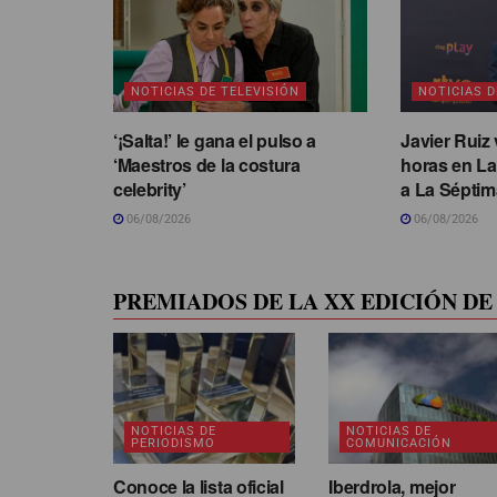
NOTICIAS DE TELEVISIÓN
NOTICIAS D
‘¡Salta!’ le gana el pulso a
Javier Ruiz 
‘Maestros de la costura
horas en La
celebrity’
a La Séptim
06/08/2026
06/08/2026
PREMIADOS DE LA XX EDICIÓN DE 
NOTICIAS DE
NOTICIAS DE
PERIODISMO
COMUNICACIÓN
Conoce la lista oficial
Iberdrola, mejor