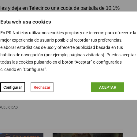
eles y deja en Telecinco una cuota de pantalla de 10,1%
y
Cuarto Milenio
se conforman esta semana con 701.000
Esta web usa cookies
En PR Noticias utilizamos cookies propias y de terceros para ofrecerte la
mejor experiencia de usuario posible al recordar tus preferencias,
elaborar estadísticas de uso y ofrecerte publicidad basada en tus
ón pública se corona como la más vista del domingo
hábitos de navegación (por ejemplo, páginas visitadas). Puedes aceptar
 coloca como la segunda opción con 9,5% con una
todas las cookies pulsando en el botón “Aceptar” o configurarlas
, con 8,5%. Además, Cuatro, con 6,9% se impone a
clicando en "Configurar".
Configurar
Rechazar
ACEPTAR
PUBLICIDAD