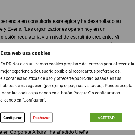
riencia en consultoría estratégica y ha desarrollado su
e y Everis. “Las organizaciones operan hoy en un
 presión regulatoria y un nivel de escrutinio creciente. Mi
guir ofreciendo a nuestros clientes rigor, anticipación y
Esta web usa cookies
 dicho tras su nombramiento.
En PR Noticias utilizamos cookies propias y de terceros para ofrecerte la
residente de la firma, centrando su actividad en la
mejor experiencia de usuario posible al recordar tus preferencias,
a con operaciones en Bruselas y Washington, D.C.,
elaborar estadísticas de uso y ofrecerte publicidad basada en tus
ternacionales tanto en la gestión de riesgo geopolítico
hábitos de navegación (por ejemplo, páginas visitadas). Puedes aceptar
al.
todas las cookies pulsando en el botón “Aceptar” o configurarlas
clicando en "Configurar".
y meditada sobre cómo debe organizarse la firma en
 y su aportación ha sido clave en nuestra evolución. A
Configurar
Rechazar
ACEPTAR
forzar nuestra proyección internacional y consolidar
a en Corporate Affairs”, ha añadido Ureña.