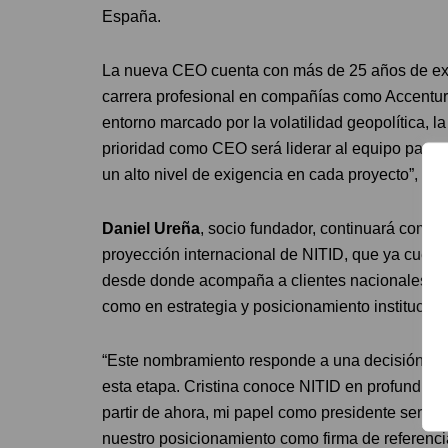
España.
La nueva CEO cuenta con más de 25 años de expe
carrera profesional en compañías como Accentur
entorno marcado por la volatilidad geopolítica, la
prioridad como CEO será liderar al equipo para se
un alto nivel de exigencia en cada proyecto”, ha
Daniel Ureña
, socio fundador, continuará como p
proyección internacional de NITID, que ya cuent
desde donde acompaña a clientes nacionales e in
como en estrategia y posicionamiento institucion
“Este nombramiento responde a una decisión mu
esta etapa. Cristina conoce NITID en profundidad
partir de ahora, mi papel como presidente será re
nuestro posicionamiento como firma de referenci