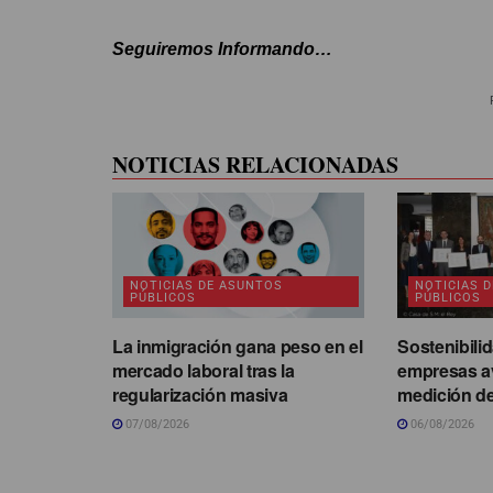
Seguiremos Informando…
NOTICIAS RELACIONADAS
NOTICIAS DE ASUNTOS
NOTICIAS 
PÚBLICOS
PÚBLICOS
La inmigración gana peso en el
Sostenibilid
mercado laboral tras la
empresas av
regularización masiva
medición d
07/08/2026
06/08/2026