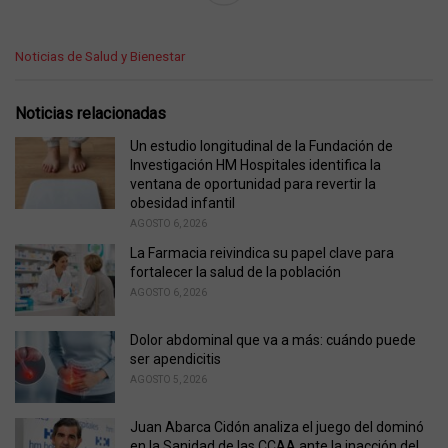
C
Noticias de Salud y Bienestar
a
t
e
Noticias relacionadas
g
o
Un estudio longitudinal de la Fundación de
r
Investigación HM Hospitales identifica la
i
ventana de oportunidad para revertir la
e
obesidad infantil
s
AGOSTO 6, 2026
:
La Farmacia reivindica su papel clave para
fortalecer la salud de la población
AGOSTO 6, 2026
Dolor abdominal que va a más: cuándo puede
ser apendicitis
AGOSTO 5, 2026
Juan Abarca Cidón analiza el juego del dominó
en la Sanidad de las CCAA ante la inacción del