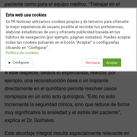
paciente como para el equipo médico. “Trabajar en el
quirófano bajo anestesia general nos permite contar con
Esta web usa cookies
monitorización continua, anestesistas especializados y
En PR Noticias utilizamos cookies propias y de terceros para ofrecerte
todos los medios necesarios para garantizar la máxima
la mejor experiencia de usuario posible al recordar tus preferencias,
elaborar estadísticas de uso y ofrecerte publicidad basada en tus
seguridad”, añade. “Para el paciente, supone una
hábitos de navegación (por ejemplo, páginas visitadas). Puedes aceptar
experiencia mucho más controlada, segura y predecible; y
todas las cookies pulsando en el botón “Aceptar” o configurarlas
clicando en "Configurar".
para el profesional, la posibilidad de centrarse plenamente
Política de cookies
en la cirugía, con mayor precisión y sin interferencias”.
Configurar
Rechazar
Aceptar
A este respecto, detalla el especialista, realizar, por
ejemplo, una reconstrucción ósea o un implante
directamente en el quirófano permite resolver casos
complejos en un solo acto quirúrgico. “Esto no solo
incrementa la seguridad clínica, sino que reduce de forma
muy significativa la ansiedad y el estrés del paciente”,
explica el Dr. Guiñales.
Este abordaje integral resulta especialmente relevante en