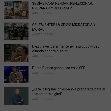
i
35 DÍAS PARA PENSAR, REFLEXIONAR...
e
PREPARAR Y RECORDAR
s
AGOSTO 10, 2026
:
CEUTA, ENTRE LA CRISIS MIGRATORIA Y
MORAL
AGOSTO 10, 2026
Diez claves para mantener la productividad
cuando aprieta el calor
AGOSTO 10, 2026
Pedro Blanco gana peso en la SER
AGOSTO 10, 2026
¿Está la legislación española preparada para el
testamento digital?
AGOSTO 10, 2026