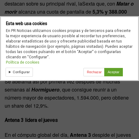
destacan sobre su principal rival, laSexta que, con
Matar o
morir
alcanza una cuota de pantalla de
5,3% y 388.000
espectadores.
Esta web usa cookies
En PR Noticias utilizamos cookies propias y de terceros para ofrecerte
La Revuelta se impone al Hormiguero con la visita de Pedro
la mejor experiencia de usuario posible al recordar tus preferencias,
elaborar estadísticas de uso y ofrecerte publicidad basada en tus
Almodobar
hábitos de navegación (por ejemplo, páginas visitadas). Puedes aceptar
todas las cookies pulsando en el botón “Aceptar” o configurarlas
La Revuelta
se convierte en el programa más visto del
clicando en "Configurar".
Política de cookies
access prime time con una entrevista a Pedro Almodobar,
alcanzando un
13,5% de share
y 1.595.000 espectadores.
Configurar
Rechazar
Aceptar
Se adelanta así por primera vez después de muchas
semanas al
Hormiguero
, que consigue reunir a un
número mayor de espectadores, 1.594.000, pero obtiene
un share del 12,9%.
Antena 3 lidera el jueves
En el cómputo global del día,
Antena 3
despide el jueves