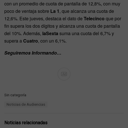
con un promedio de cuota de pantalla de 12,8%, con muy
poco de ventaja sobre
La 1
, que alcanza una cuota de
12,6%. Este jueves, destaca el dato de
Telecinco
que por
fin supera los dos dígitos y alcanza una cuota de pantalla
del 10%. Además,
laSexta
suma una cuota del 6,7% y
supera a
Cuatro
, con un 6,1%.
Seguiremos Informando…
Ad
C
Sin categoría
a
T
Noticias de Audiencias
t
a
e
g
g
s
o
Noticias relacionadas
:
r