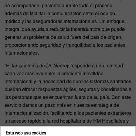
de acompañar al paciente durante todo el proceso,
además de facilitar la comunicación entre el equipo
médico y las aseguradoras internacionales. Un enfoque
integral que ayuda a reducir la incertidumbre que puede
generar un problema de salud fuera del país de origen,
proporcionando seguridad y tranquilidad a los pacientes
internacionales.
“El lanzamiento de
Dr. Nearby
responde a una realidad
cada vez más evidente: la creciente movilidad
internacional y la necesidad de que los sistemas sanitarios
puedan ofrecer respuestas ágiles, seguras y coordinadas a
las personas que se encuentran fuera de su país. Con este
servicio damos un paso más en nuestra estrategia de
internacionalización, facilitando a los pacientes extranjeros
un acceso rápido a la red hospitalaria de HM Hospitales y
a un modelo asistencial basado en la excelencia clínica, la
Esta web usa cookies