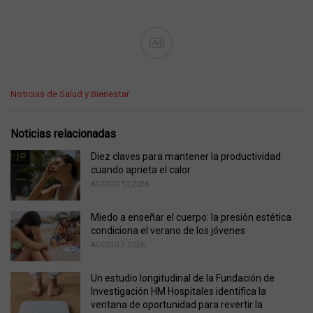
Ad
C
Noticias de Salud y Bienestar
a
t
e
Noticias relacionadas
g
o
Diez claves para mantener la productividad
r
cuando aprieta el calor
i
AGOSTO 10, 2026
e
s
Miedo a enseñar el cuerpo: la presión estética
:
condiciona el verano de los jóvenes
AGOSTO 7, 2026
Un estudio longitudinal de la Fundación de
Investigación HM Hospitales identifica la
ventana de oportunidad para revertir la