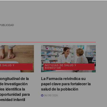
PUBLICIDAD
E SALUD Y
NOTICIAS DE SALUD Y
BIENESTAR
ongitudinal de la
La Farmacia reivindica su
e Investigación
papel clave para fortalecer la
s identifica la
salud de la población
oportunidad para
06/08/2026
besidad infantil