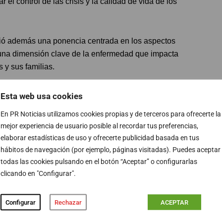
 el control de las crisis y la calidad de vida de los
rtió además una ponencia centrada en los aspectos
una dimensión clave de la enfermedad que impacta
s y sus familias.
 últimos avances científicos, ensayos clínicos y
Esta web usa cookies
sí como actividades dirigidas a pacientes, cuidadores y
En PR Noticias utilizamos cookies propias y de terceros para ofrecerte la
mejor experiencia de usuario posible al recordar tus preferencias,
elaborar estadísticas de uso y ofrecerte publicidad basada en tus
es sanitarios, investigadores y familias, resultan
hábitos de navegación (por ejemplo, páginas visitadas). Puedes aceptar
de la enfermedad, compartir experiencias y promover el
todas las cookies pulsando en el botón “Aceptar” o configurarlas
clicando en "Configurar".
 en valor años de dedicación clínica e investigadora en
Configurar
Rechazar
ACEPTAR
alistas y asociaciones de pacientes resulta esencial para