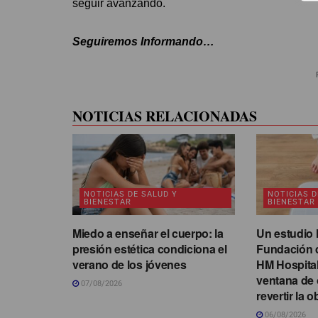
seguir avanzando.
Seguiremos Informando…
NOTICIAS RELACIONADAS
NOTICIAS DE SALUD Y
NOTICIAS D
BIENESTAR
BIENESTAR
Miedo a enseñar el cuerpo: la
Un estudio l
presión estética condiciona el
Fundación d
verano de los jóvenes
HM Hospitale
ventana de 
07/08/2026
revertir la o
06/08/2026