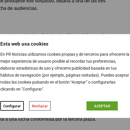
e produjese ese sorpasso, dejaría a una de las tres
ucha de audiencias.
go que han dejado reflejados los últimos informes de
ado 1,1 puntos de share y 151.000 espectadores en el
Esta web usa cookies
el millón de espectadores. Hace solo un año, en marzo de
En PR Noticias utilizamos cookies propias y de terceros para ofrecerte la
ota de pantalla de 9,8% y 1.055.000 espectadores. De
mejor experiencia de usuario posible al recordar tus preferencias,
elaborar estadísticas de uso y ofrecerte publicidad basada en tus
hábitos de navegación (por ejemplo, páginas visitadas). Puedes aceptar
perar a los Telediarios de La 1, si no de convertirse en
todas las cookies pulsando en el botón “Aceptar” o configurarlas
iembre de 2023 anunciaron el que fue su fichaje estrella,
clicando en "Configurar".
novación completa de los principales rostros asociados a
e otros- a los que se sumaron otros como María Casado.
Configurar
Rechazar
ACEPTAR
ncia artificial pionera en nuestro país ha llevado a
a a una lucha conformista por la tercera plaza.