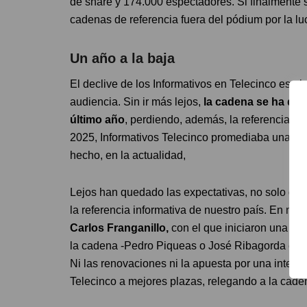
de share y 174.000 espectadores. Si finalmente s
cadenas de referencia fuera del pódium por la l
Un año a la baja
El declive de los Informativos en Telecinco es al
audiencia. Sin ir más lejos,
la cadena se ha dej
último año
, perdiendo, además, la referencia d
2025, Informativos Telecinco promediaba una cu
hecho, en la actualidad,
Lejos han quedado las expectativas, no solo de su
la referencia informativa de nuestro país. En nov
Carlos Franganillo,
con el que iniciaron una re
la cadena -Pedro Piqueas o José Ribagorda entr
Ni las renovaciones ni la apuesta por una intelige
Telecinco a mejores plazas, relegando a la caden