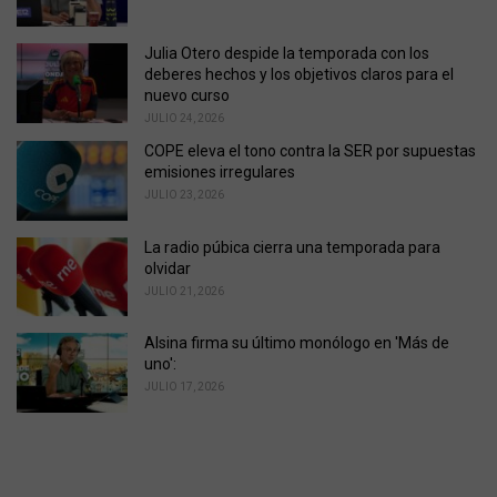
e
s
Julia Otero despide la temporada con los
:
deberes hechos y los objetivos claros para el
nuevo curso
JULIO 24, 2026
COPE eleva el tono contra la SER por supuestas
emisiones irregulares
JULIO 23, 2026
La radio púbica cierra una temporada para
olvidar
JULIO 21, 2026
Alsina firma su último monólogo en 'Más de
uno':
JULIO 17, 2026