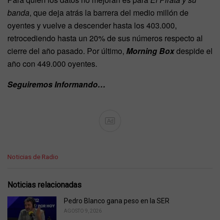
banda
, que deja atrás la barrera del medio millón de
oyentes y vuelve a descender hasta los 403.000,
retrocediendo hasta un 20% de sus números respecto al
cierre del año pasado. Por último,
Morning Box
despide el
año con 449.000 oyentes.
Seguiremos Informando…
Ad
C
Noticias de Radio
a
t
e
Noticias relacionadas
g
o
Pedro Blanco gana peso en la SER
r
AGOSTO 9, 2026
i