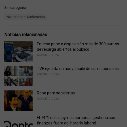
C
Sin categoría
a
T
Noticias de Audiencias
t
a
e
g
g
s
o
Noticias relacionadas
:
r
i
Endesa pone a disposición más de 300 puntos
e
de recarga abiertos al público
s
AGOSTO 7, 2026
:
TVE ejecuta un nuevo baile de corresponsales
AGOSTO 7, 2026
Ropa para socialistas
AGOSTO 7, 2026
El 74 % de las pymes europeas gestiona sus
finanzas fuera del horario laboral