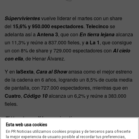
Súpervivientes
vuelve liderar el martes con un share
del
15,6% y 950.000 espectadores
.
Telecinco
se
adelanta así a
Antena 3
, que con
En tierra lejana
alcanza
un 11,3% y reúne a 837.000 fieles, y
a La 1
, que consigue
un con 8% de share y 729.000 espectadores con
Al cielo
con ella
, de Henar Álvarez.
Y en
laSexta
,
Cara al Show
arrasa como el mejor estreno
de la cadena en 6 años, logrando un 8,5% de cuota media
de pantalla, con 727.000 espectadores, mientras que en
Cuatro
,
Código 10
alcanza un 6,2% y reúne a 383.000
fieles.
El Hormiguero
, líder en prime time
Esta web usa cookies
En PR Noticias utilizamos cookies propias y de terceros para ofrecerte
Una noche más,
El Hormiguero
vuelve a ser la opción
la mejor experiencia de usuario posible al recordar tus preferencias,